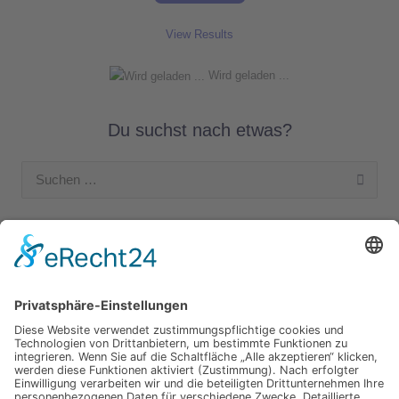
View Results
Wird geladen ...
Du suchst nach etwas?
Suchen
nach:
Unsere Kategorien
Apple Hardware
Apple Intern
Apple Software
Nützliches Apple Zubehör
Gut zu wissen
iPad und iPod