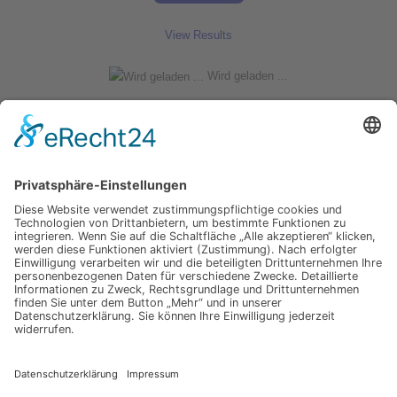
View Results
Wird geladen ...
Du suchst nach etwas?
Suchen
nach:
Unsere Kategorien
Apple Hardware
Apple Intern
Apple Software
Nützliches Apple Zubehör
Gut zu wissen
iPad und iPod