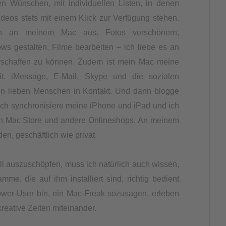
nen Wünschen, mit individuellen Listen, in denen
videos stets mit einem Klick zur Verfügung stehen.
ich an meinem Mac aus. Fotos verschönern,
ows gestalten, Filme bearbeiten – ich liebe es an
schaffen zu können. Zudem ist mein Mac meine
eit. iMessage, E-Mail, Skype und die sozialen
len lieben Menschen in Kontakt. Und dann blogge
ich synchronisiere meine iPhone und iPad und ich
en Mac Store und andere Onlineshops. An meinem
en, geschäftlich wie privat.
l auszuschöpfen, muss ich natürlich auch wissen,
mme, die auf ihm installiert sind, richtig bedient
wer-User bin, ein Mac-Freak sozusagen, erleben
reative Zeiten miteinander.