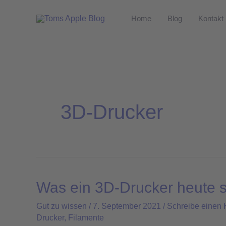
Zum
Home
Blog
Kontakt
Inhalt
springen
3D-Drucker
Was ein 3D-Drucker heute s
Was
ein
Gut zu wissen
/
7. September 2021
/
Schreibe einen
3D-
Drucker
,
Filamente