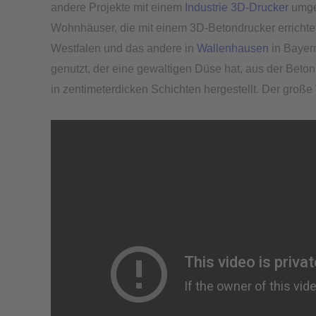
andere Projekte mit einem
Industrie 3D-Drucker
umges
Wohnhäuser, die mit einem 3D-Betondrucker errichtet
Westfalen und das andere in
Wallenhausen
in Bayer
genutzt, der eine gewaltigen Düse hat, aus der Beto
in zentimeterdicken Schichten hergestellt. Der große V