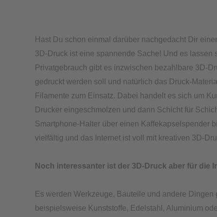
Drucker
heute
schon
Hast Du schon einmal darüber nachgedacht Dir eine
alles
3D-Druck ist eine spannende Sache! Und es lassen sic
kann
Privatgebrauch gibt es inzwischen bezahlbare 3D-Dr
gedruckt werden soll und natürlich das Druck-Mater
Filamente zum Einsatz. Dabei handelt es sich um Kuns
Drucker eingeschmolzen und dann Schicht für Schicht
Smartphone-Halter über einen Kaffekapselspender bis
vielfältig und das Internet ist voll mit kreativen 3D-D
Noch interessanter ist der 3D-Druck aber für die I
Es werden Werkzeuge, Bauteile und andere Dingen gef
beispielsweise Kunststoffe, Edelstahl, Aluminium o