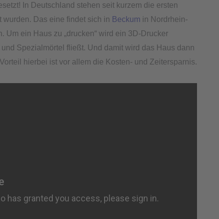
etzt! In Deutschland stehen seit kurzem die ersten
 wurden. Das eine findet sich in
Beckum
in Nordrhein-
n. Um ein Haus zu „drucken“ wird ein 3D-Drucker
n und Spezialmörtel fließt. Und damit wird das Haus dann
orteil hierbei ist vor allem die Kosten- und Zeitersparnis.