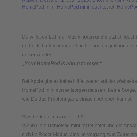
mini
HomePod mini
,
HomePod mini leuchtet rot
,
HomePod 
leuchtet
rot
und
will
Du willst einfach nur Musik hören und plötzlich leuch
ein
gedrückt halten verändert nichts und es gibt auch kei
Reset
immer wieder:
„Your HomePod is about to reset.“
Bei Apple gibt es keine Hilfe, weder auf der Webseit
HomePod mini nun entsorgen müssen. Keine Sorge, das m
wie Du das Problem ganz einfach beheben kannst.
Was bedeutet das rote Licht?
Wenn Dein HomePod mini rot leuchtet und die Ansage 
sich im Reset-Modus, also im Vorgang zum Zurückse