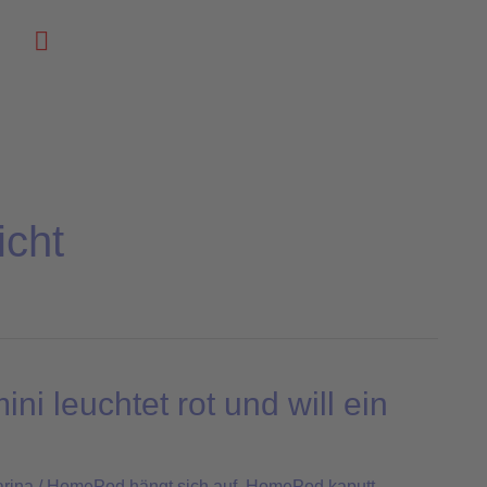
Suchen
cht
i leuchtet rot und will ein
arina
/
HomePod hängt sich auf
,
HomePod kaputt
,