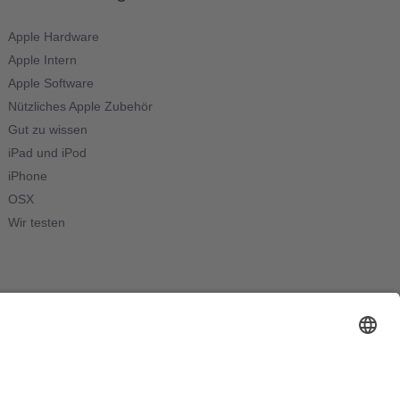
Apple Hardware
Apple Intern
Apple Software
Nützliches Apple Zubehör
Gut zu wissen
iPad und iPod
iPhone
OSX
Wir testen