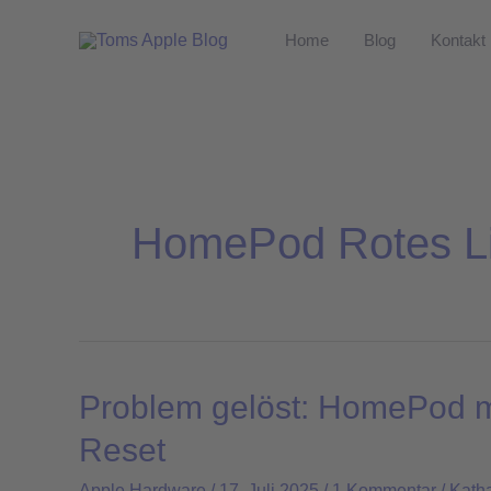
Zum
Home
Blog
Kontakt
Inhalt
springen
HomePod Rotes Li
Problem gelöst: HomePod min
Problem
gelöst:
Reset
HomePod
Apple Hardware
/
17. Juli 2025
/
1 Kommentar
/
Kath