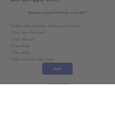
Welches Apple Produkt nutzt Du?
Alles! Mac Rechner, iPhone und iPad etc.
Nur Mac Rechner!
Nur iPhone!
Nur iPad!
Nur iPod!
Bin noch kein Mac User!
View Results
Wird geladen ...