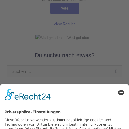
View Results
Wird geladen ...
Du suchst nach etwas?
Suchen
nach:
Unsere Kategorien
Apple Hardware
Apple Intern
Apple Software
Nützliches Apple Zubehör