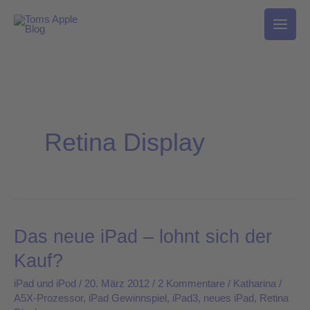
Zum
Inhalt
springen
Retina Display
Das neue iPad – lohnt sich der
Das
neue
Kauf?
iPad
iPad und iPod
/
20. März 2012
/
2 Kommentare
/
Katharina
/
–
A5X-Prozessor
,
iPad Gewinnspiel
,
iPad3
,
neues iPad
,
Retina
lohnt