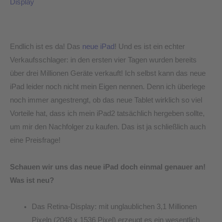
Display
sich
der
Kauf?
Endlich ist es da! Das
neue iPad
! Und es ist ein echter
Verkaufsschlager: in den ersten vier Tagen wurden bereits
über drei Millionen Geräte verkauft! Ich selbst kann das neue
iPad leider noch nicht mein Eigen nennen. Denn ich überlege
noch immer angestrengt, ob das neue Tablet wirklich so viel
Vorteile hat, dass ich mein iPad2 tatsächlich hergeben sollte,
um mir den Nachfolger zu kaufen. Das ist ja schließlich auch
eine Preisfrage!
Schauen wir uns das neue iPad doch einmal genauer an!
Was ist neu?
Das Retina-Display: mit unglaublichen 3,1 Millionen
Pixeln (2048 x 1536 Pixel) erzeugt es ein wesentlich