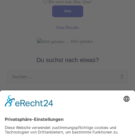
Bin noch kein Mac User!
View Results
Wird geladen ...
Du suchst nach etwas?
Suchen
nach:
Unsere Kategorien
Apple Hardware
Apple Intern
Apple Software
Nützliches Apple Zubehör