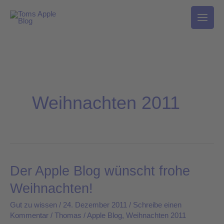
Zum
Inhalt
springen
Weihnachten 2011
Der Apple Blog wünscht frohe
Der
Apple
Weihnachten!
Blog
Gut zu wissen
/
24. Dezember 2011
/
Schreibe einen
wünscht
Kommentar
/
Thomas
/
Apple Blog
,
Weihnachten 2011
frohe