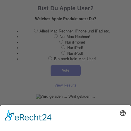
Bist Du Apple User?
Welches Apple Produkt nutzt Du?
Alles! Mac Rechner, iPhone und iPad etc.
Nur Mac Rechner!
Nur iPhone!
Nur iPad!
Nur iPod!
Bin noch kein Mac User!
View Results
Wird geladen ...
Du suchst nach etwas?
Suchen nach: