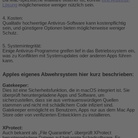
Da Mac-spezifische Malware seltener ist, könnte
eine Antivirus-
Lösung
möglicherweise weniger nützlich sein.
4. Kosten:
Qualitativ hochwertige Antivirus-Software kann kostenpflichtig
sein, und günstigere Optionen bieten möglicherweise weniger
Schutz.
5. Systemintegrität:
Einige Antivirus-Programme greifen tief in das Betriebssystem ein,
was zu Konflikten mit Systemupdates oder anderen Apps führen
kann.
Apples eigenes Abwehrsystem hier kurz beschrieben:
Gatekeeper:
Dies ist eine Sicherheitsfunktion, die in macOS integriert ist. Sie
überprüft heruntergeladene Apps und Software, um
sicherzustellen, dass sie aus vertrauenswürdigen Quellen
stammen und nicht mit schädlichem Code infiziert sind.
Gatekeeper ermöglicht es Benutzern, Apps nur aus dem Mac App
Store oder von verifizierten Entwicklern zu installieren.
XProtect:
Auch bekannt als „File Quarantine“, überprüft XProtect
heruntergeladene Dateien auf bekannte Schadsoftware. Es