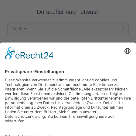
Du suchst nach etwas?
Suchen
nach:
Unsere Kategorien
Apple Hardware
Apple Intern
Apple Software
Nützliches Apple Zubehör
Gut zu wissen
iPad und iPod
iPhone
OSX
Wir testen