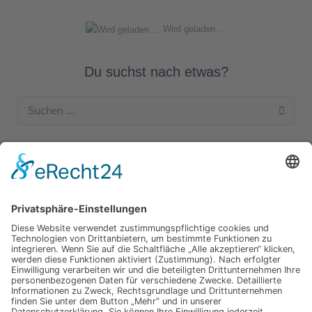
Wird geladen ...
Du suchst nach etwas?
Suchen
nach:
Unsere Kategorien
Apple Hardware
Apple Intern
Apple Software
Nützliches Apple Zubehör
Gut zu wissen
iPad und iPod
iPhone
OSX