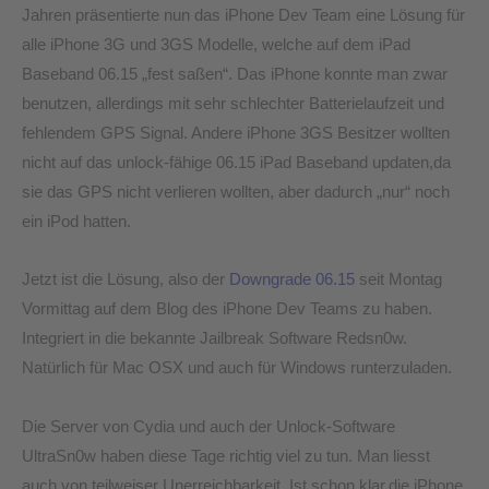
Jahren präsentierte nun das iPhone Dev Team eine Lösung für
alle iPhone 3G und 3GS Modelle, welche auf dem iPad
Baseband 06.15 „fest saßen“. Das iPhone konnte man zwar
benutzen, allerdings mit sehr schlechter Batterielaufzeit und
fehlendem GPS Signal. Andere iPhone 3GS Besitzer wollten
nicht auf das unlock-fähige 06.15 iPad Baseband updaten,da
sie das GPS nicht verlieren wollten, aber dadurch „nur“ noch
ein iPod hatten.
Jetzt ist die Lösung, also der
Downgrade 06.15
seit Montag
Vormittag auf dem Blog des iPhone Dev Teams zu haben.
Integriert in die bekannte Jailbreak Software Redsn0w.
Natürlich für Mac OSX und auch für Windows runterzuladen.
Die Server von Cydia und auch der Unlock-Software
UltraSn0w haben diese Tage richtig viel zu tun. Man liesst
auch von teilweiser Unerreichbarkeit. Ist schon klar,die iPhone