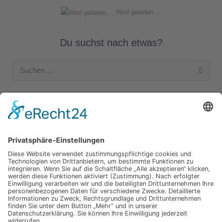
Wird geladen ...
Du suchst nach etwas?
Suchen
nach:
Unsere Kategorien
Apple Hardware
Apple Intern
Apple Software
Nützliches Apple Zubehör
Gut zu wissen
iPad und iPod
iPhone
OSX
Wir testen