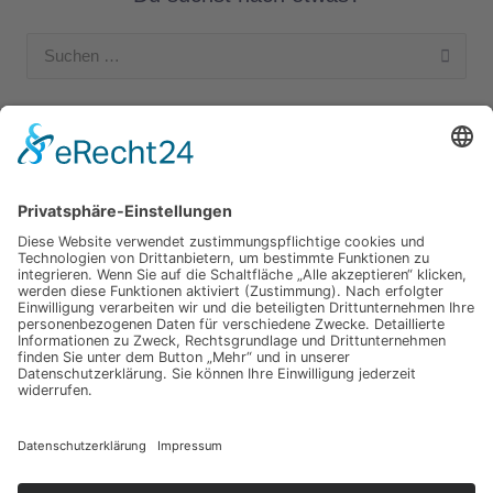
Suchen
nach:
Unsere Kategorien
Apple Hardware
Apple Intern
Apple Software
Nützliches Apple Zubehör
Gut zu wissen
iPad und iPod
iPhone
OSX
Wir testen