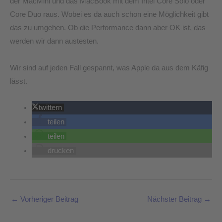
der MacMini und das MacBook mit dem Intel Core Solo oder
Core Duo raus. Wobei es da auch schon eine Möglichkeit gibt
das zu umgehen. Ob die Performance dann aber OK ist, das
werden wir dann austesten.
Wir sind auf jeden Fall gespannt, was Apple da aus dem Käfig
lässt.
twittern
teilen
teilen
drucken
←
Vorheriger Beitrag
Nächster Beitrag
→