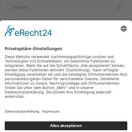
Suchen
nach:
Unsere Kategorien
Apple Hardware
Apple Intern
Apple Software
Nützliches Apple Zubehör
Gut zu wissen
iPad und iPod
iPhone
OSX
Wir testen