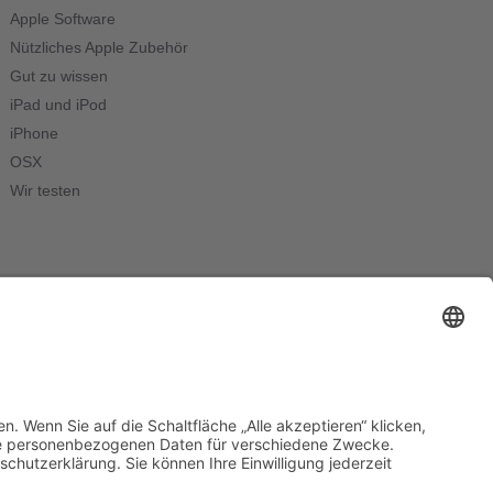
Apple Software
Nützliches Apple Zubehör
Gut zu wissen
iPad und iPod
iPhone
OSX
Wir testen
Web Consulting by
KOKO Marketing