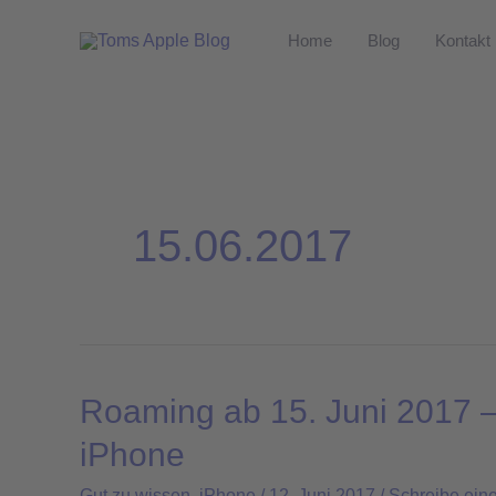
Zum
Home
Blog
Kontakt
Inhalt
springen
15.06.2017
Roaming ab 15. Juni 2017 
Roaming
ab
iPhone
15.
Gut zu wissen
,
iPhone
/
12. Juni 2017
/
Schreibe ein