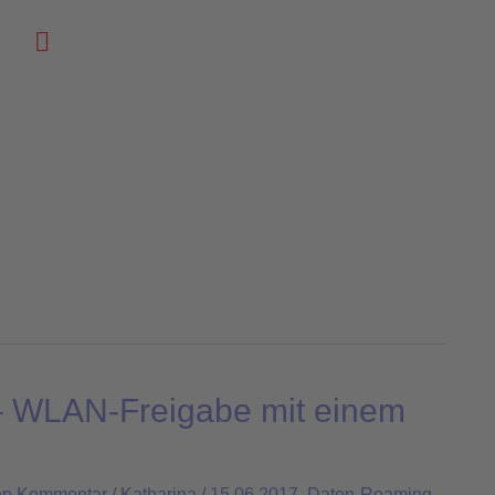
Suchen
– WLAN-Freigabe mit einem
en Kommentar
/
Katharina
/
15.06.2017
,
Daten-Roaming
,