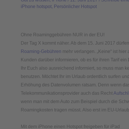
Juni
iPhone hotspot
,
Persönlicher Hotspot
2017
–
WLAN-
Freigabe
Ohne Roaminggebühren NUR in der EU!
mit
Der Tag X kommt näher. Ab dem 15. Juni 2017 dürfe
einem
Roaming-Gebühren
mehr verlangen. „Keine“ ist hier
iPhone
Kunden darüber informieren, ob es für ihren Tarif ein
Ihr Euch also ausreichend informiert, so muss man k
benutzen. Möchtet Ihr im Urlaub ordentlich surfen und 
Erhöhung des Datenvolumen ratsam. Denn wenn das Li
Telekommunikationsprovider auch das Recht
Aufsch
wenn man mit dem Auto zum Beispiel durch die Schwei
Roamingkosten tragen müsst. Also erst im EU-Urlaubs
Mit dem iPhone einen Hotspot freigeben für iPad