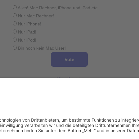
Alles! Mac Rechner, iPhone und iPad etc.
Nur Mac Rechner!
Nur iPhone!
Nur iPad!
Nur iPod!
Bin noch kein Mac User!
View Results
Wird geladen ...