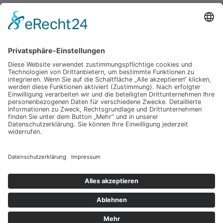
Unsere Kategorien
Apple Hardware
Apple Intern
Apple Software
Nützliches Apple Zubehör
Gut zu wissen
iPad und iPod
iPhone
OSX
Wir testen
Copyright © 2026 Toms Apple Blog
Web Consulting by
KOKO Marketing