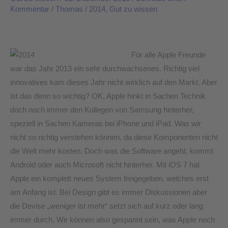
Kommentar
/
Thomas
/
2014
,
Gut zu wissen
freuen
uns
auf
2014
Für alle Apple Freunde
und
war das Jahr 2013 ein sehr durchwachsenes. Richtig viel
wünschen
innovatives kam dieses Jahr nicht wirklich auf den Markt. Aber
allen
ist das denn so wichtig? OK, Apple hinkt in Sachen Technik
Lesern
doch noch immer den Kollegen von Samsung hinterher,
einen
speziell in Sachen Kameras bei iPhone und iPad. Was wir
guten
nicht so richtig verstehen können, da diese Komponenten nicht
Rutsch!
die Welt mehr kosten. Doch was die Software angeht, kommt
Android oder auch Microsoft nicht hinterher. Mit iOS 7 hat
Apple ein komplett neues System freigegeben, welches erst
am Anfang ist. Bei Design gibt es immer Diskussionen aber
die Devise „weniger ist mehr“ setzt sich auf kurz oder lang
immer durch. Wir können also gespannt sein, was Apple noch