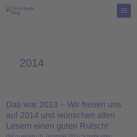
Zum
Inhalt
springen
2014
Das war 2013 – Wir freuen uns
Das
war
auf 2014 und wünschen allen
2013
Lesern einen guten Rutsch!
–
Wir
Gut zu wissen
/
31. Dezember 2013
/
Schreibe einen