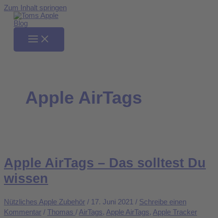
Zum Inhalt springen
Apple AirTags
Apple AirTags – Das solltest Du
wissen
Nützliches Apple Zubehör
/
17. Juni 2021
/
Schreibe einen
Kommentar
/
Thomas
/
AirTags
,
Apple AirTags
,
Apple Tracker