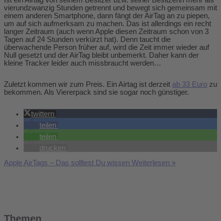
Ist ein Airtag von seinem Besitzer bzw. seiner Besitzerin mehr als
vierundzwanzig Stunden getrennt und bewegt sich gemeinsam mit
einem anderen Smartphone, dann fängt der AirTag an zu piepen,
um auf sich aufmerksam zu machen. Das ist allerdings ein recht
langer Zeitraum (auch wenn Apple diesen Zeitraum schon von 3
Tagen auf 24 Stunden verkürzt hat). Denn taucht die
überwachende Person früher auf, wird die Zeit immer wieder auf
Null gesetzt und der AirTag bleibt unbemerkt. Daher kann der
kleine Tracker leider auch missbraucht werden…
Zuletzt kommen wir zum Preis. Ein Airtag ist derzeit
ab 33 Euro
zu
bekommen. Als Viererpack sind sie sogar noch günstiger.
twittern
teilen
teilen
drucken
Apple AirTags – Das solltest Du wissen
Weiterlesen »
Themen