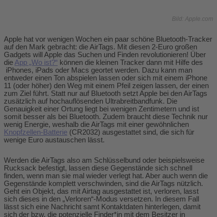
Bild: Apple.com
Apple hat vor wenigen Wochen ein paar schöne Bluetooth-Tracker
auf den Mark gebracht: die AirTags. Mit diesen 2-Euro großen
Gadgets will Apple das Suchen und Finden revolutionieren! Über
die
App „Wo ist?“
können die kleinen Tracker dann mit Hilfe des
iPhones, iPads oder Macs geortet werden. Dazu kann man
entweder einen Ton abspielen lassen oder sich mit einem iPhone
11 (oder höher) den Weg mit einem Pfeil zeigen lassen, der einen
zum Ziel führt. Statt nur auf Bluetooth setzt Apple bei den AirTags
zusätzlich auf hochauflösenden Ultrabreitbandfunk. Die
Genauigkeit einer Ortung liegt bei wenigen Zentimetern und ist
somit besser als bei Bluetooth. Zudem braucht diese Technik nur
wenig Energie, weshalb die AirTags mit einer gewöhnlichen
Knopfzellen-Batterie
(CR2032) ausgestattet sind, die sich für
wenige Euro austauschen lässt.
Werden die AirTags also am Schlüsselbund oder beispielsweise
Rucksack befestigt, lassen diese Gegenstände sich schnell
finden, wenn man sie mal wieder verlegt hat. Aber auch wenn die
Gegenstände komplett verschwinden, sind die AirTags nützlich.
Geht ein Objekt, das mit Airtag ausgestattet ist, verloren, lasst
sich dieses in den „Verloren“-Modus versetzen. In diesem Fall
lässt sich eine Nachricht samt Kontaktdaten hinterlegen, damit
sich der bzw. die potenzielle Finder*in mit dem Besitzer in