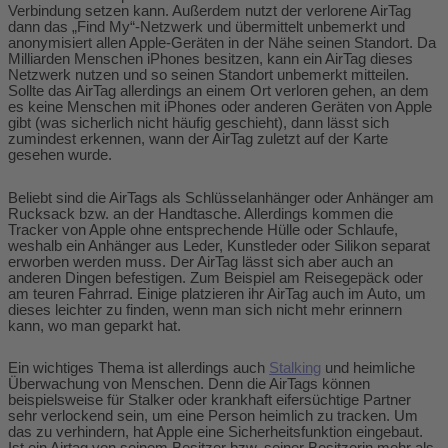
Verbindung setzen kann. Außerdem nutzt der verlorene AirTag
dann das „Find My“-Netzwerk und übermittelt unbemerkt und
anonymisiert allen Apple-Geräten in der Nähe seinen Standort. Da
Milliarden Menschen iPhones besitzen, kann ein AirTag dieses
Netzwerk nutzen und so seinen Standort unbemerkt mitteilen.
Sollte das AirTag allerdings an einem Ort verloren gehen, an dem
es keine Menschen mit iPhones oder anderen Geräten von Apple
gibt (was sicherlich nicht häufig geschieht), dann lässt sich
zumindest erkennen, wann der AirTag zuletzt auf der Karte
gesehen wurde.
Beliebt sind die AirTags als Schlüsselanhänger oder Anhänger am
Rucksack bzw. an der Handtasche. Allerdings kommen die
Tracker von Apple ohne entsprechende Hülle oder Schlaufe,
weshalb ein Anhänger aus Leder, Kunstleder oder Silikon separat
erworben werden muss. Der AirTag lässt sich aber auch an
anderen Dingen befestigen. Zum Beispiel am Reisegepäck oder
am teuren Fahrrad. Einige platzieren ihr AirTag auch im Auto, um
dieses leichter zu finden, wenn man sich nicht mehr erinnern
kann, wo man geparkt hat.
Ein wichtiges Thema ist allerdings auch
Stalking
und heimliche
Überwachung von Menschen. Denn die AirTags können
beispielsweise für Stalker oder krankhaft eifersüchtige Partner
sehr verlockend sein, um eine Person heimlich zu tracken. Um
das zu verhindern, hat Apple eine Sicherheitsfunktion eingebaut.