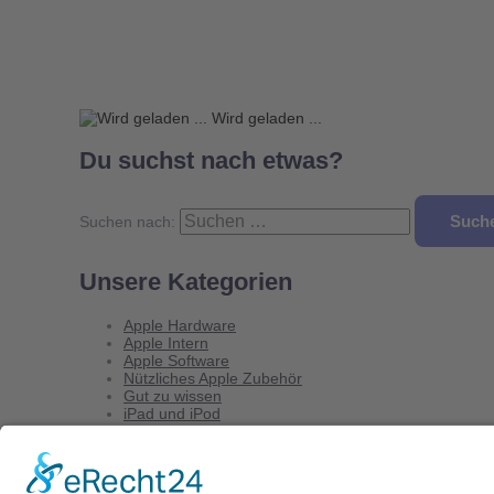
Wird geladen ...
Du suchst nach etwas?
Suchen nach:
Unsere Kategorien
Apple Hardware
Apple Intern
Apple Software
Nützliches Apple Zubehör
Gut zu wissen
iPad und iPod
iPhone
OSX
Wir testen