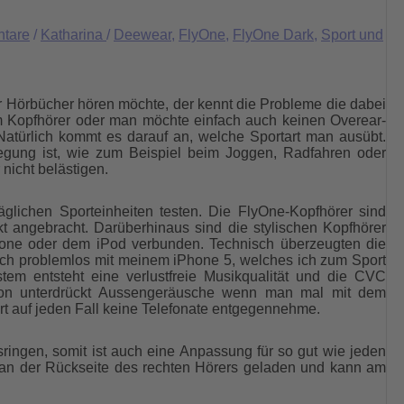
tare
/
Katharina
/
Deewear
,
FlyOne
,
FlyOne Dark
,
Sport und
r Hörbücher hören möchte, der kennt die Probleme die dabei
m Kopfhörer oder man möchte einfach auch keinen Overear-
 Natürlich kommt es darauf an, welche Sportart man ausübt.
egung ist, wie zum Beispiel beim Joggen, Radfahren oder
 nicht belästigen.
äglichen Sporteinheiten testen. Die FlyOne-Kopfhörer sind
kt angebracht. Darüberhinaus sind die stylischen Kopfhörer
Phone oder dem iPod verbunden. Technisch überzeugten die
ch problemlos mit meinem iPhone 5, welches ich zum Sport
em entsteht eine verlustfreie Musikqualität und die CVC
ration unterdrückt Aussengeräusche wenn man mal mit dem
ort auf jeden Fall keine Telefonate entgegennehme.
ngen, somit ist auch eine Anpassung für so gut wie jeden
d an der Rückseite des rechten Hörers geladen und kann am