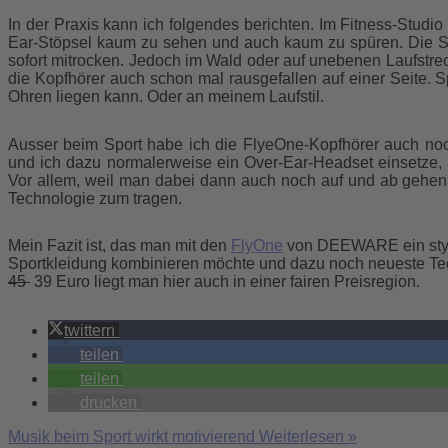
In der Praxis kann ich folgendes berichten. Im Fitness-Studi
Ear-Stöpsel kaum zu sehen und auch kaum zu spüren. Die Soun
sofort mitrocken. Jedoch im Wald oder auf unebenen Laufstre
die Kopfhörer auch schon mal rausgefallen auf einer Seite. 
Ohren liegen kann. Oder an meinem Laufstil.
Ausser beim Sport habe ich die FlyeOne-Kopfhörer auch noch 
und ich dazu normalerweise ein Over-Ear-Headset einsetze, 
Vor allem, weil man dabei dann auch noch auf und ab gehen 
Technologie zum tragen.
Mein Fazit ist, das man mit den
FlyOne
von DEEWARE ein styli
Sportkleidung kombinieren möchte und dazu noch neueste Tech
45
39 Euro liegt man hier auch in einer fairen Preisregion.
twittern
teilen
teilen
drucken
Musik beim Sport wirkt motivierend
Weiterlesen »