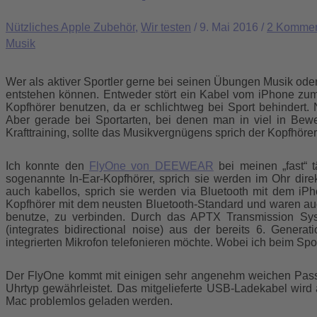
Nützliches Apple Zubehör
,
Wir testen
/
9. Mai 2016
/
2 Kommen
Musik
Wer als aktiver Sportler gerne bei seinen Übungen Musik ode
entstehen können. Entweder stört ein Kabel vom iPhone zu
Kopfhörer benutzen, da er schlichtweg bei Sport behindert.
Aber gerade bei Sportarten, bei denen man in viel in Bew
Krafttraining, sollte das Musikvergnügens sprich der Kopfhörer
Ich konnte den
FlyOne von DEEWEAR
bei meinen „fast“ t
sogenannte In-Ear-Kopfhörer, sprich sie werden im Ohr dire
auch kabellos, sprich sie werden via Bluetooth mit dem i
Kopfhörer mit dem neusten Bluetooth-Standard und waren au
benutze, zu verbinden. Durch das APTX Transmission Syst
(integrates bidirectional noise) aus der bereits 6. Gene
integrierten Mikrofon telefonieren möchte. Wobei ich beim Sp
Der FlyOne kommt mit einigen sehr angenehm weichen Passri
Uhrtyp gewährleistet. Das mitgelieferte USB-Ladekabel wir
Mac problemlos geladen werden.