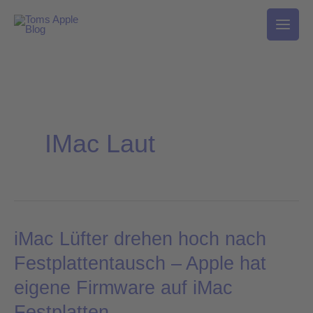
Zum
Inhalt
springen
IMac Laut
iMac Lüfter drehen hoch nach
iMac
Lüfter
Festplattentausch – Apple hat
drehen
eigene Firmware auf iMac
hoch
Festplatten
nach