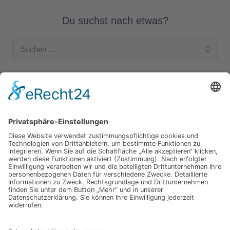
Du suchst nach etwas?
Suchen
nach:
Unsere Kategorien
Apple Hardware
Apple Intern
Apple Software
Nützliches Apple Zubehör
Gut zu wissen
iPad und iPod
iPhone
OSX
Wir testen