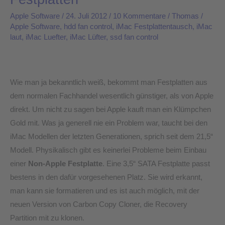
Festplattentausch
Apple Software
/
24. Juli 2012
/
10 Kommentare
/
Thomas
/
–
Apple Software
,
hdd fan control
,
iMac Festplattentausch
,
iMac
laut
,
iMac Luefter
,
iMac Lüfter
,
ssd fan control
Apple
hat
eigene
Firmware
Wie man ja bekanntlich weiß, bekommt man Festplatten aus
auf
dem normalen Fachhandel wesentlich günstiger, als von Apple
iMac
direkt. Um nicht zu sagen bei Apple kauft man ein Klümpchen
Festplatten
Gold mit. Was ja generell nie ein Problem war, taucht bei den
iMac Modellen der letzten Generationen, sprich seit dem 21,5“
Modell. Physikalisch gibt es keinerlei Probleme beim Einbau
einer
Non-Apple Festplatte
. Eine 3,5“ SATA Festplatte passt
bestens in den dafür vorgesehenen Platz. Sie wird erkannt,
man kann sie formatieren und es ist auch möglich, mit der
neuen Version von Carbon Copy Cloner, die Recovery
Partition mit zu klonen.