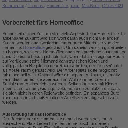
Kommentar
/
Thomas
/
Homeoffice
,
imac
,
MacBook
,
Office 2021
Vorbereitet fürs Homeoffice
Schon seit einiger Zeit arbeiten viele Angestellte im Homeoffice. In
absehbarer Zukunft wird sich wohl daran auch nicht viel ändern.
Zudem werden auch weiterhin immer mehr Mitarbeiter von den
Firmen ins
Homeoffice
geschickt. Um daheim wirklich gut arbeiten
zu können, sollte das Homeoffice auch entsprechend ausgestattet
sein. Die beste Lösung ist natürlich, wenn dafür ein eigener Raum
zur Verfügung steht. Niemand kann zwischen Kisten und
vollgepackten Regalen in dem Raum arbeiten, der für gewöhnlich
als Abstellraum genutzt wird. Der Arbeitsplatz sollte möglichst
ruhig und hell sein. Optimal wäre ein separater Raum, alternativ
kann das Homeoffice aber auch im Wohnzimmer oder im
Schlafzimmer eingerichtet werden. Sollten im Haushalt Kinder
leben ist es ratsam, wichtige Dokumente so zu platzieren, dass
sie sich nicht in deren Reichweite befinden. Ein separates Büro
kann auch einfach außerhalb der Arbeitszeiten abgeschlossen
werden.
Ausstattung für das Homeoffice
Der Bereich, der als Homeoffice genutzt werden soll, muss
ausreichend Platz bieten für einen Schreibtisch und einen