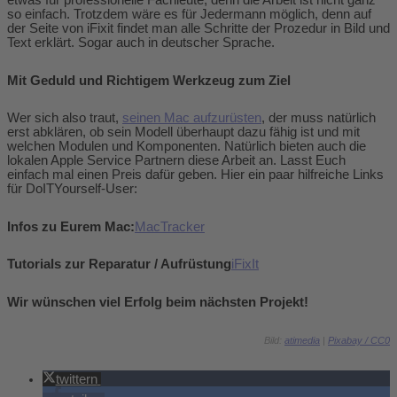
etwas für professionelle Fachleute, denn die Arbeit ist nicht ganz
so einfach. Trotzdem wäre es für Jedermann möglich, denn auf
der Seite von iFixit findet man alle Schritte der Prozedur in Bild und
Text erklärt. Sogar auch in deutscher Sprache.
Mit Geduld und Richtigem Werkzeug zum Ziel
Wer sich also traut,
seinen Mac aufzurüsten
, der muss natürlich
erst abklären, ob sein Modell überhaupt dazu fähig ist und mit
welchen Modulen und Komponenten. Natürlich bieten auch die
lokalen Apple Service Partnern diese Arbeit an. Lasst Euch
einfach mal einen Preis dafür geben. Hier ein paar hilfreiche Links
für DoITYourself-User:
Infos zu Eurem Mac:
MacTracker
Tutorials zur Reparatur / Aufrüstung
iFixIt
Wir wünschen viel Erfolg beim nächsten Projekt!
Bild:
atimedia
|
Pixabay /
CC0
twittern