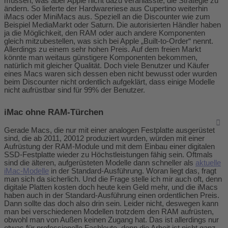
müssen, was aber Apple nicht dazu veranlasste, die Strategie zu
ändern. So lieferte der Hardwareriese aus Cupertino weiterhin
iMacs oder MiniMacs aus. Speziell an die Discounter wie zum
Beispiel MediaMarkt oder Saturn. Die autorisierten Händler haben
ja die Möglichkeit, den RAM oder auch andere Komponenten
gleich mitzubestellen, was sich bei Apple „Built-to-Order“ nennt.
Allerdings zu einem sehr hohen Preis. Auf dem freien Markt
könnte man weitaus günstigere Komponenten bekommen,
natürlich mit gleicher Qualität. Doch viele Benutzer und Käufer
eines Macs waren sich dessen eben nicht bewusst oder wurden
beim Discounter nicht ordentlich aufgeklärt, dass einige Modelle
nicht aufrüstbar sind für 99% der Benutzer.
iMac ohne RAM-Türchen
Gerade Macs, die nur mit einer analogen Festplatte ausgerüstet
sind, die ab 2011, 20012 produziert wurden, würden mit einer
Aufrüstung der RAM-Module und mit dem Einbau einer digitalen
SSD-Festplatte wieder zu Höchstleistungen fähig sein. Oftmals
sind die älteren, aufgerüsteten Modelle dann schneller als
aktuelle
iMac-Modelle
in der Standard-Ausführung. Woran liegt das, fragt
man sich da sicherlich. Und die Frage stelle ich mir auch oft, denn
digitale Platten kosten doch heute kein Geld mehr, und die iMacs
haben auch in der Standard-Ausführung einen ordentlichen Preis.
Dann sollte das doch also drin sein. Leider nicht, deswegen kann
man bei verschiedenen Modellen trotzdem den RAM aufrüsten,
obwohl man von Außen keinen Zugang hat. Das ist allerdings nur