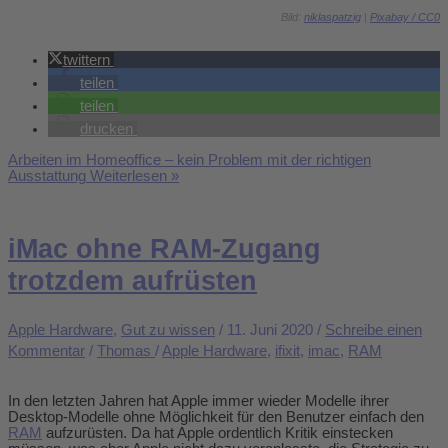
Bild:
niklaspatzig
|
Pixabay /
CC0
twittern
teilen
teilen
drucken
Arbeiten im Homeoffice – kein Problem mit der richtigen
Ausstattung
Weiterlesen »
iMac ohne RAM-Zugang
trotzdem aufrüsten
Apple Hardware
,
Gut zu wissen
/
11. Juni 2020
/
Schreibe einen
Kommentar
/
Thomas
/
Apple Hardware
,
ifixit
,
imac
,
RAM
In den letzten Jahren hat Apple immer wieder Modelle ihrer
Desktop-Modelle ohne Möglichkeit für den Benutzer einfach den
RAM
aufzurüsten. Da hat Apple ordentlich Kritik einstecken