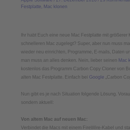
OSX
Festplatte
,
Mac klonen
System
auf
eine
neue
Ihr habt Euch eine neue Mac Festplatte mit größerer K
Mac
schnelleren Mac zugelegt? Super, aber nun muss man
Festplatte
wieder neu einrichten, Programme, E-mails, Daten un
klonen
man muss an alles denken. Nein, lieber seinen
Mac 
kostenlos das Programm Carbon Copy Cloner von Bombi
alten Mac Festplatte. Einfach bei
Google
„Carbon Cop
Nun gibt es je nach Situation folgende Lösung. Vorau
sondern aktuell:
Von altem Mac auf neuen Mac:
Verbindet die Macs mit einem FireWire-Kabel und sta