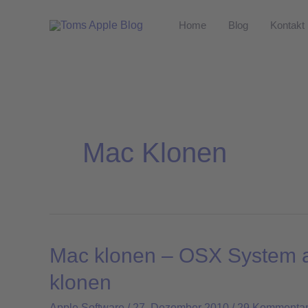
Zum
Home
Blog
Kontakt
Inhalt
springen
Mac Klonen
Mac klonen – OSX System a
Mac
klonen
klonen
–
Apple Software
/
27. Dezember 2010
/
29 Kommenta