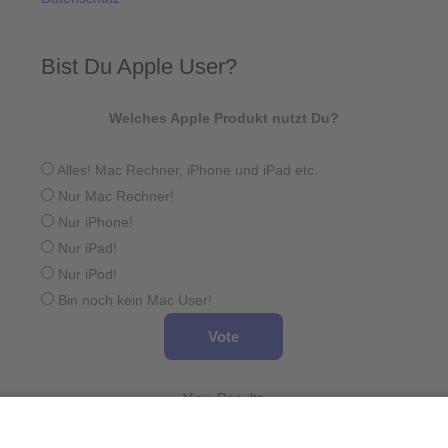
Bist Du Apple User?
Welches Apple Produkt nutzt Du?
Alles! Mac Rechner, iPhone und iPad etc.
Nur Mac Rechner!
Nur iPhone!
Nur iPad!
Nur iPod!
Bin noch kein Mac User!
View Results