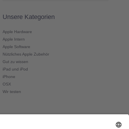
nach:
Unsere Kategorien
Apple Hardware
Apple Intern
Apple Software
Nützliches Apple Zubehör
Gut zu wissen
iPad und iPod
iPhone
OSX
Wir testen