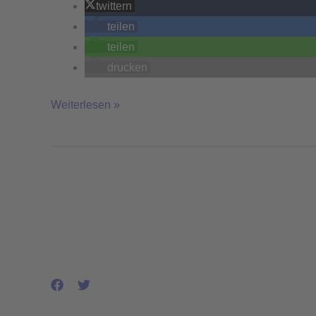
twittern
teilen
teilen
drucken
Weiterlesen »