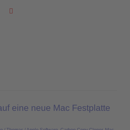
Suchen
uf eine neue Mac Festplatte
re
/
Thomas
/
Apple Software
,
Carbon Copy Cloner
,
Mac