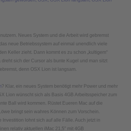
utzern. Neues System und die Arbeit wird gebremst
das neue Betriebssystem auf einmal unendlich viele
en Keller zieht. Dann kommt es zu schon „kultigem“
 dreht sich der Cursor als bunte Kugel und man sitzt
gebremst, denn OSX Lion ist langsam.
m
? Klar, ein neues System benötigt mehr Power und mehr
SX Lion wünscht sich als Basis 4GB Arbeitsspeicher zum
unte Ball wird kommen. Rüstet Eueren Mac auf die
 Löwe bringt sein wahres Können zum Vorschein.
Investition lohnt sich auf alle Fälle. Auch jetzt in
einen relativ aktuellen iMac 21,5″ mit 4GB