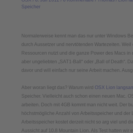
ohne
Speicher
zusätzlichen
Arbeitsspeicher
–
Besser
Normalerweise kennt man das nur unter Windows Ben
unter
durch Aussetzer und nervtötenden Wartezeiten. Weil 
Mountain
Ressourcen nutzt und die ganze Power des Macs in d
Lion
aber ungeliebten „SAT1-Ball“ oder „Ball of Death“. Da
davor und will einfach nur seine Arbeit machen. Aus
Aber woran liegt das? Warum wird
OSX Lion langsa
Speicher. Vielleicht auch schon einen neuen Mac. O
arbeiten. Doch mit 4GB kommt man nicht weit. Der b
höchstmögliche Anzahl von Arbeitsspeicher und der
Arbeitsspeicher kostet derzeit nicht so arg viel und die 
Aussicht auf 10.8 Mountain Lion. Als Test hatten wir 