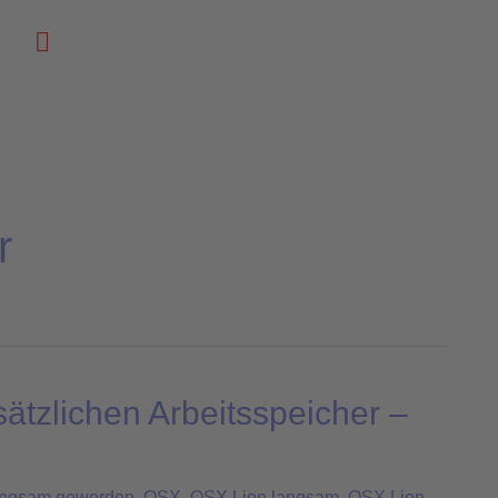
Suchen
r
tzlichen Arbeitsspeicher –
angsam geworden
,
OSX
,
OSX Lion langsam
,
OSX Lion