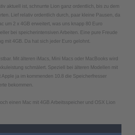
iv aktuell ist, schnurrte Lion ganz ordentlich, bis zu dem
rten. Lief relativ ordentlich durch, paar kleine Pausen, da
ac um 2 x 4GB erweitert, was uns knapp 80 Euro
hneller bei speicherintensiven Arbeiten. Eine pure Freude
ng mit 4GB. Da hat sich jeder Euro gelohnt.
üstbar. Mit älteren iMacs, Mini Macs oder MacBooks wird
uleistung schmälert. Speziell bei älteren Modellen mit
at Apple ja im kommenden 10.8 die Speicherfresser
Werte bekommen.
 noch einen Mac mit 4GB Arbeitsspeicher und OSX Lion