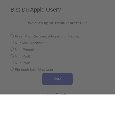
Bist Du Apple User?
Welches Apple Produkt nutzt Du?
Alles! Mac Rechner, iPhone und iPad etc.
Nur Mac Rechner!
Nur iPhone!
Nur iPad!
Nur iPod!
Bin noch kein Mac User!
View Results
Wird geladen ...