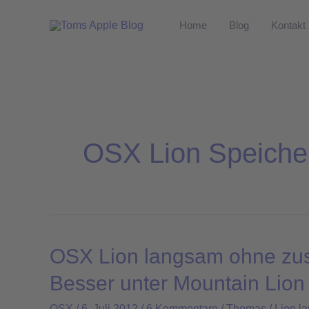
Zum
Home
Blog
Kontakt
Inhalt
springen
OSX Lion Speiche
OSX Lion langsam ohne zusä
OSX
Lion
Besser unter Mountain Lion
langsam
OSX
/
6. Juli 2012
/
6 Kommentare
/
Thomas
/
Lion l