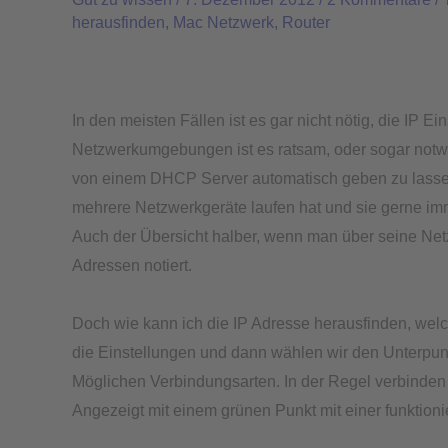
beim
herausfinden
,
Mac Netzwerk
,
Router
Mac
die
Ip
Adresse
In den meisten Fällen ist es gar nicht nötig, die IP 
herausfinden
Netzwerkumgebungen ist es ratsam, oder sogar notwen
und
von einem DHCP Server automatisch geben zu lass
gegebenenfalls
mehrere Netzwerkgeräte laufen hat und sie gerne i
ändern?
Auch der Übersicht halber, wenn man über seine Net
Adressen notiert.
Doch wie kann ich die IP Adresse herausfinden, wel
die Einstellungen und dann wählen wir den Unterpunk
Möglichen Verbindungsarten. In der Regel verbinde
Angezeigt mit einem grünen Punkt mit einer funktion