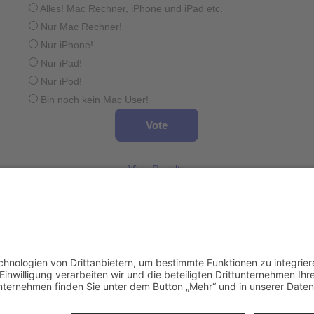
Alles! Mac Rechner, iPhone und iPad etc.
Nur Mac Rechner!
Nur iPhone!
Nur iPad!
Nur iPod!
Bin noch kein Mac User!
View Results
Wird geladen ...