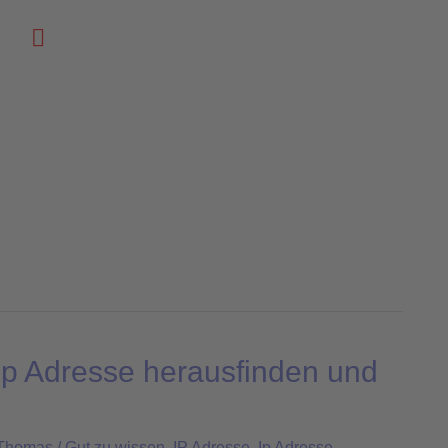
Suchen
Ip Adresse herausfinden und
Thomas
/
Gut zu wissen
,
IP Adresse
,
Ip Adresse