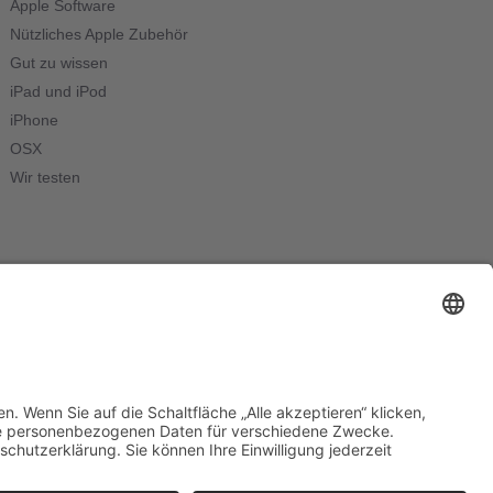
Apple Software
Nützliches Apple Zubehör
Gut zu wissen
iPad und iPod
iPhone
OSX
Wir testen
Web Consulting by
KOKO Marketing