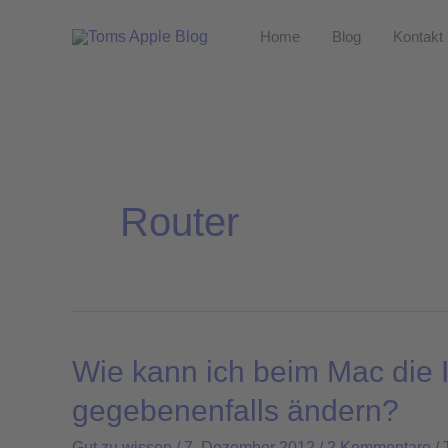
Zum
Home
Blog
Kontakt
Inhalt
springen
Router
Wie kann ich beim Mac die 
Wie
kann
gegebenenfalls ändern?
ich
Gut zu wissen
/
7. Dezember 2012
/
2 Kommentare
/