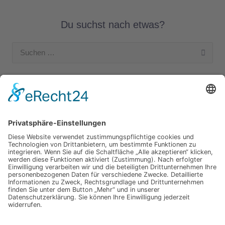
Du suchst nach etwas?
Suchen
nach:
Unsere Kategorien
Apple Hardware
Apple Intern
Apple Software
Nützliches Apple Zubehör
Gut zu wissen
iPad und iPod
iPhone
OSX
Wir testen