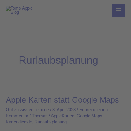
Zum
Inhalt
springen
Rurlaubsplanung
Apple Karten statt Google Maps
Apple
Karten
Gut zu wissen
,
iPhone
/
3. April 2023
/
Schreibe einen
statt
Kommentar
/
Thomas
/
AppleKarten
,
Google Maps
,
Kartendienste
,
Rurlaubsplanung
Google
Maps