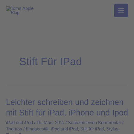
Zum
Inhalt
springen
Stift Für IPad
Leichter schreiben und zeichnen
Leichter
schreiben
mit Stift für iPad, iPhone und Ipod
und
iPad und iPod
/
15. März 2011
/
Schreibe einen Kommentar
/
zeichnen
Thomas
/
Eingabestift
,
iPad und iPod
,
Stift für iPad
,
Stylus
,
mit