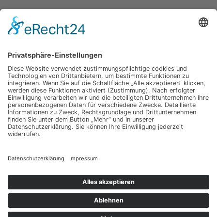
Unsere Kategorien
Apple Hardware
Apple Intern
Apple Software
Nützliches Apple Zubehör
Gut zu wissen
iPad und iPod
iPhone
OSX
Wir testen
Copyright © 2026 Toms Apple Blog
Web Consulting by
KOKO Marketing