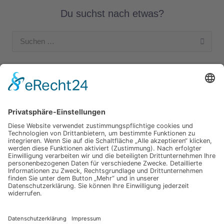
Du suchst nach etwas?
Suchen
nach:
Unsere Kategorien
Apple Hardware
Apple Intern
Apple Software
Nützliches Apple Zubehör
Gut zu wissen
iPad und iPod
iPhone
OSX
Wir testen