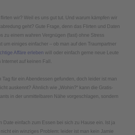
lirten wir? Weil es uns gut tut. Und warum kämpfen wir
abredung geht? Gute Frage, denn das Flirten und Daten
Apps zu einem wahren Vergnügen (fast) ohne Stress
kt um einiges einfacher – ob man auf den Traumpartner
üchtige Affäre erleben
will oder einfach gerne neue Leute
nternet auf keinen Fall.
n Tag für ein Abendessen gefunden, doch leider ist man
icht auskennt? Ähnlich wie „Wohin?“ kann die Gratis-
urants in der unmittelbaren Nähe vorgeschlagen, sondern
n Date einfach zum Essen bei sich zu Hause ein. Ist ja
nicht ein winziges Problem: leider ist man kein Jamie