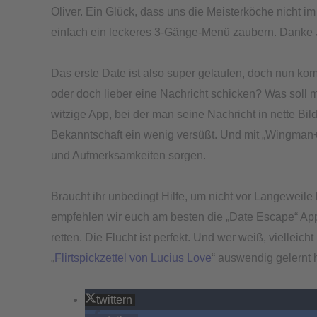
Oliver. Ein Glück, dass uns die Meisterköche nicht i
einfach ein leckeres 3-Gänge-Menü zaubern. Danke Ja
Das erste Date ist also super gelaufen, doch nun komm
oder doch lieber eine Nachricht schicken? Was soll 
witzige App, bei der man seine Nachricht in nette Bi
Bekanntschaft ein wenig versüßt. Und mit „Wingman
und Aufmerksamkeiten sorgen.
Braucht ihr unbedingt Hilfe, um nicht vor Langeweil
empfehlen wir euch am besten die „Date Escape“ App
retten. Die Flucht ist perfekt. Und wer weiß, viellei
„
Flirtspickzettel von Lucius Love
“ auswendig gelernt 
twittern