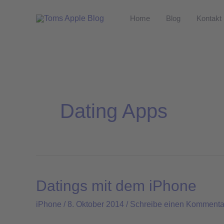
Zum
Home
Blog
Kontakt
Inhalt
springen
Dating Apps
Datings mit dem iPhone
Datings
mit
iPhone
/
8. Oktober 2014
/
Schreibe einen Kommenta
dem