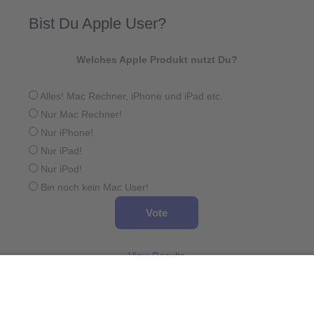
Bist Du Apple User?
Welches Apple Produkt nutzt Du?
Alles! Mac Rechner, iPhone und iPad etc.
Nur Mac Rechner!
Nur iPhone!
Nur iPad!
Nur iPod!
Bin noch kein Mac User!
View Results
Wird geladen ...