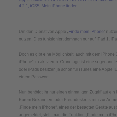
auch
4.2.1
,
iOS5
,
Mein iPhone finden
mit
iOS
4.2.1
und
Um den Dienst von Apple „
Finde mein iPhone
“ nutze
einem
nutzen. Dies funktioniert demnach nur auf iPad 1, 
iPhone
3G
Doch es gibt eine Möglichkeit, auch mit dem iPhone
nutzen
iPhone“ zu aktivieren. Grundlage ist eine sogenannte
oder iPads besitzen ja schon für iTunes eine Apple I
einem Passwort.
Nun benötigt Ihr nur einen einmaligen Zugriff auf ei
Eurem Bekannten- oder Freundeskreis rein zur Anmeld
„Finde mein iPhone“, eines der besagten Geräte ausb
angemeldet, stellt man die Funktion „Finde mein iPhon