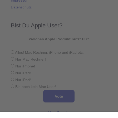
Impressum
Datenschutz
Bist Du Apple User?
Welches Apple Produkt nutzt Du?
Alles! Mac Rechner, iPhone und iPad etc.
Nur Mac Rechner!
Nur iPhone!
Nur iPad!
Nur iPod!
Bin noch kein Mac User!
View Results