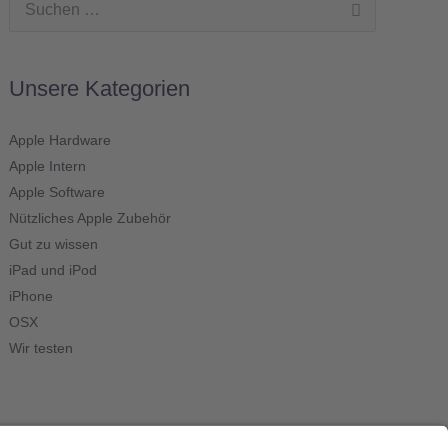
Suchen
nach:
Unsere Kategorien
Apple Hardware
Apple Intern
Apple Software
Nützliches Apple Zubehör
Gut zu wissen
iPad und iPod
iPhone
OSX
Wir testen