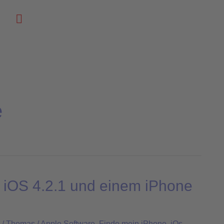
Suchen
e
 iOS 4.2.1 und einem iPhone
/
Thomas
/
Apple Software
,
Finde mein iPhone
,
iOs