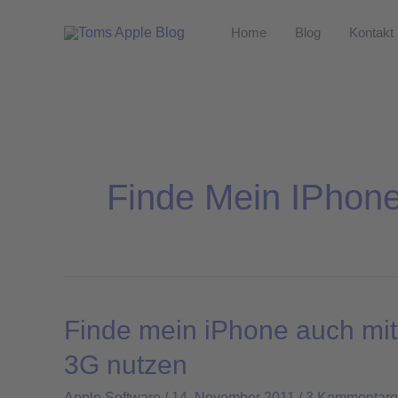
Zum
Home
Blog
Kontakt
Inhalt
springen
Finde Mein IPhon
Finde mein iPhone auch mit
Finde
mein
3G nutzen
iPhone
Apple Software
/
14. November 2011
/
3 Kommentare