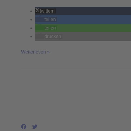
twittern
teilen
teilen
drucken
Weiterlesen »