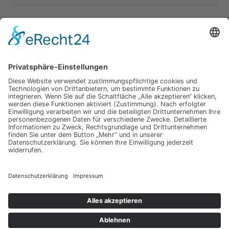
nach:
Unsere Kategorien
Apple Hardware
Apple Intern
Apple Software
Nützliches Apple Zubehör
Gut zu wissen
iPad und iPod
iPhone
OSX
Wir testen
Copyright © 2026 Toms Apple Blog