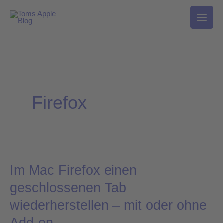
Zum
Inhalt
springen
Firefox
Im Mac Firefox einen
Im
Mac
geschlossenen Tab
Firefox
wiederherstellen – mit oder ohne
einen
Add-on
geschlossenen