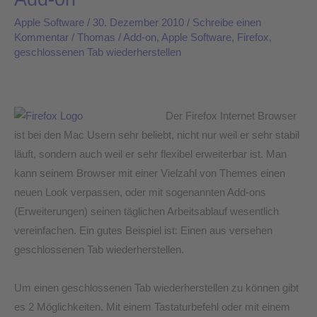
Tab
Apple Software
/
30. Dezember 2010
/
Schreibe einen
wiederherstellen
Kommentar
/
Thomas
/
Add-on
,
Apple Software
,
Firefox
,
geschlossenen Tab wiederherstellen
–
mit
oder
ohne
Der Firefox Internet Browser
Add-
ist bei den Mac Usern sehr beliebt, nicht nur weil er sehr stabil
on
läuft, sondern auch weil er sehr flexibel erweiterbar ist. Man
kann seinem Browser mit einer Vielzahl von Themes einen
neuen Look verpassen, oder mit sogenannten Add-ons
(Erweiterungen) seinen täglichen Arbeitsablauf wesentlich
vereinfachen. Ein gutes Beispiel ist: Einen aus versehen
geschlossenen Tab wiederherstellen.
Um einen geschlossenen Tab wiederherstellen zu können gibt
es 2 Möglichkeiten. Mit einem Tastaturbefehl oder mit einem