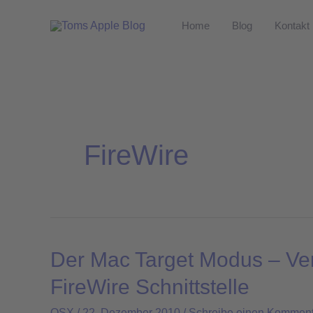
Zum
Home
Blog
Kontakt
Inhalt
springen
FireWire
Der Mac Target Modus – Ver
Der
Mac
FireWire Schnittstelle
Target
OSX
/
22. Dezember 2010
/
Schreibe einen Komment