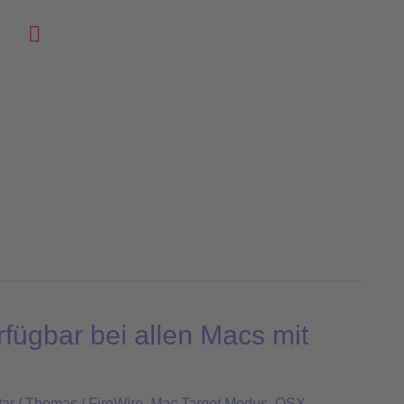
Suchen
fügbar bei allen Macs mit
ar
/
Thomas
/
FireWire
,
Mac Target Modus
,
OSX
,