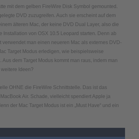
atte mit dem gelben FireWire Disk Symbol gemounted.
elegte DVD zuzugreifen. Auch sie erscheint auf dem
inem älteren Mac, der keine DVD Dual Layer, also die
e Installation von OSX 10.5 Leopard starten. Denn ab
t verwendet man einen neueren Mac als externes DVD-
ac Target Modus erledigen, wie beispielsweise
etc. Aus dem Target Modus kommt man raus, indem man
 weitere Ideen?
lle OHNE die FireWire Schnittstelle. Das ist das
MacBook Air. Schade, vielleicht spendiert Apple ja
denn der Mac Target Modus ist ein „Must Have“ und ein