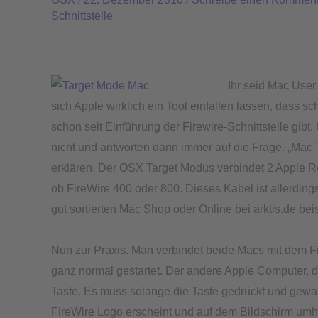
Modus
Schnittstelle
–
Verfügbar
bei
allen
Ihr seid Mac User
Macs
sich Apple wirklich ein Tool einfallen lassen, dass 
mit
schon seit Einführung der Firewire-Schnittstelle gi
FireWire
nicht und antworten dann immer auf die Frage. „Mac
Schnittstelle
erklären. Der OSX Target Modus verbindet 2 Apple Re
ob FireWire 400 oder 800. Dieses Kabel ist allerdings
gut sortierten Mac Shop oder Online bei arktis.de bei
Nun zur Praxis. Man verbindet beide Macs mit dem Fi
ganz normal gestartet. Der andere Apple Computer, de
Taste. Es muss solange die Taste gedrückt und gewa
FireWire Logo erscheint und auf dem Bildschirm umh