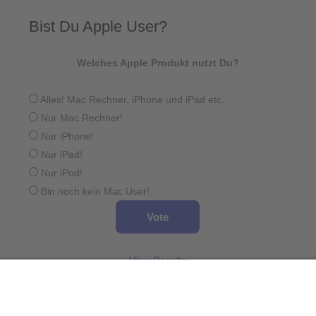
Bist Du Apple User?
Welches Apple Produkt nutzt Du?
Alles! Mac Rechner, iPhone und iPad etc.
Nur Mac Rechner!
Nur iPhone!
Nur iPad!
Nur iPod!
Bin noch kein Mac User!
View Results
Wird geladen ...