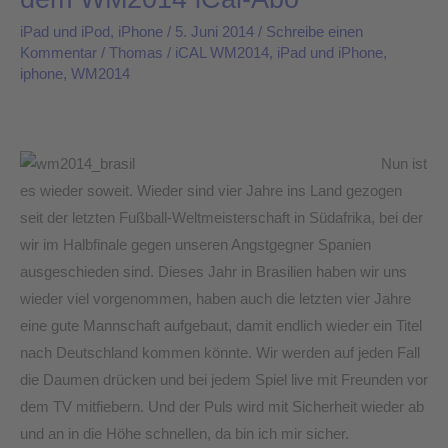
Brasilien
iPad und iPod
,
iPhone
/
5. Juni 2014
/
Schreibe einen
steht
Kommentar
/
Thomas
/
iCAL WM2014
,
iPad und iPhone
,
iphone
,
WM2014
vor
der
Tür
–
Nun ist
Keinen
es wieder soweit. Wieder sind vier Jahre ins Land gezogen
Termin
seit der letzten Fußball-Weltmeisterschaft in Südafrika, bei der
verpassen
wir im Halbfinale gegen unseren Angstgegner Spanien
mit
ausgeschieden sind. Dieses Jahr in Brasilien haben wir uns
dem
wieder viel vorgenommen, haben auch die letzten vier Jahre
WM2014
eine gute Mannschaft aufgebaut, damit endlich wieder ein Titel
iCal-
nach Deutschland kommen könnte. Wir werden auf jeden Fall
Abo
die Daumen drücken und bei jedem Spiel live mit Freunden vor
dem TV mitfiebern. Und der Puls wird mit Sicherheit wieder ab
und an in die Höhe schnellen, da bin ich mir sicher.