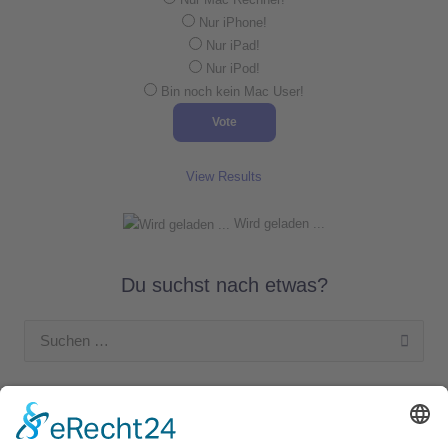
Nur iPhone!
Nur iPad!
Nur iPod!
Bin noch kein Mac User!
View Results
Wird geladen ...
Du suchst nach etwas?
Suchen
nach:
Unsere Kategorien