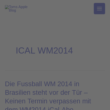
Zum
Inhalt
springen
ICAL WM2014
Die Fussball WM 2014 in
Die
Fussball
Brasilien steht vor der Tür –
WM
Keinen Termin verpassen mit
2014
dem WM2014 iCal-Abo
in