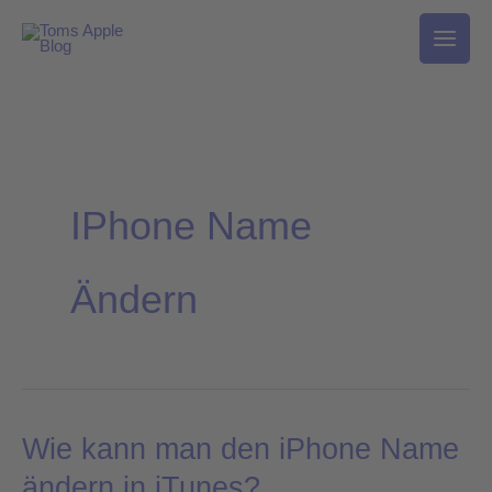
Zum
Inhalt
springen
IPhone Name
Ändern
Wie kann man den iPhone Name
Wie
kann
ändern in iTunes?