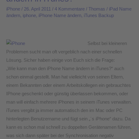
man
iPhone
/
26. April 2011
/
4 Kommentare
/
Thomas
/
iPad Name
den
ändern
,
iphone
,
iPhone Name ändern
,
iTunes Backup
iPhone
Name
ändern
Selbst bei kleineren
in
Problemen sucht man oft vergeblich nach einer schnellen
iTunes?
Lösung. Sicher haben einige von Euch sich die Frage:
„Wie kann man den iPhone Name ändern in iTunes?“ auch
schon einmal gestellt. Man hat vielleicht von seinen Eltern,
einem Bekannten oder einem Arbeitskollegen ein gebrauchtes
IPhone geschenkt oder günstig überlassen bekommen, oder
man will einfach mehrere iPhones in seinem iTunes verwalten.
iTunes vergibt ja immer automatisch den im Mac oder PC
hinterlegten Benutzername und fügt sein „´s iPhone“ dazu. Da
kann es schon mal schnell zu doppelten Gerätenamen führen,
was sich dann später bei der Synchronisation negativ