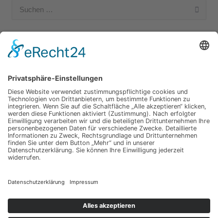
Suchen
nach:
Unsere Kategorien
Apple Hardware
Apple Intern
Apple Software
Nützliches Apple Zubehör
Gut zu wissen
iPad und iPod
iPhone
OSX
Wir testen