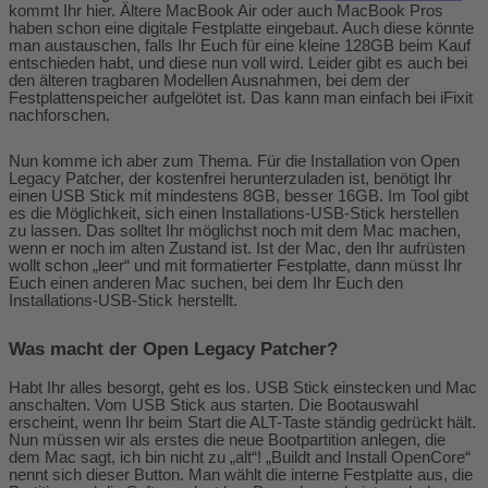
kommt Ihr hier. Ältere MacBook Air oder auch MacBook Pros
haben schon eine digitale Festplatte eingebaut. Auch diese könnte
man austauschen, falls Ihr Euch für eine kleine 128GB beim Kauf
entschieden habt, und diese nun voll wird. Leider gibt es auch bei
den älteren tragbaren Modellen Ausnahmen, bei dem der
Festplattenspeicher aufgelötet ist. Das kann man einfach bei iFixit
nachforschen.
Nun komme ich aber zum Thema. Für die Installation von Open
Legacy Patcher, der kostenfrei herunterzuladen ist, benötigt Ihr
einen USB Stick mit mindestens 8GB, besser 16GB. Im Tool gibt
es die Möglichkeit, sich einen Installations-USB-Stick herstellen
zu lassen. Das solltet Ihr möglichst noch mit dem Mac machen,
wenn er noch im alten Zustand ist. Ist der Mac, den Ihr aufrüsten
wollt schon „leer“ und mit formatierter Festplatte, dann müsst Ihr
Euch einen anderen Mac suchen, bei dem Ihr Euch den
Installations-USB-Stick herstellt.
Was macht der Open Legacy Patcher?
Habt Ihr alles besorgt, geht es los. USB Stick einstecken und Mac
anschalten. Vom USB Stick aus starten. Die Bootauswahl
erscheint, wenn Ihr beim Start die ALT-Taste ständig gedrückt hält.
Nun müssen wir als erstes die neue Bootpartition anlegen, die
dem Mac sagt, ich bin nicht zu „alt“! „Buildt and Install OpenCore“
nennt sich dieser Button. Man wählt die interne Festplatte aus, die