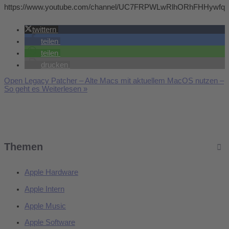
https://www.youtube.com/channel/UC7FRPWLwRlhORhFHHywfq
twittern
teilen
teilen
drucken
Open Legacy Patcher – Alte Macs mit aktuellem MacOS nutzen –
So geht es
Weiterlesen »
Themen
Apple Hardware
Apple Intern
Apple Music
Apple Software