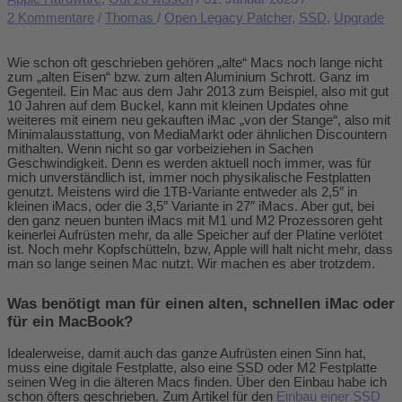
2 Kommentare
/
Thomas
/
Open Legacy Patcher
,
SSD
,
Upgrade
Wie schon oft geschrieben gehören „alte“ Macs noch lange nicht
zum „alten Eisen“ bzw. zum alten Aluminium Schrott. Ganz im
Gegenteil. Ein Mac aus dem Jahr 2013 zum Beispiel, also mit gut
10 Jahren auf dem Buckel, kann mit kleinen Updates ohne
weiteres mit einem neu gekauften iMac „von der Stange“, also mit
Minimalausstattung, von MediaMarkt oder ähnlichen Discountern
mithalten. Wenn nicht so gar vorbeiziehen in Sachen
Geschwindigkeit. Denn es werden aktuell noch immer, was für
mich unverständlich ist, immer noch physikalische Festplatten
genutzt. Meistens wird die 1TB-Variante entweder als 2,5″ in
kleinen iMacs, oder die 3,5″ Variante in 27″ iMacs. Aber gut, bei
den ganz neuen bunten iMacs mit M1 und M2 Prozessoren geht
keinerlei Aufrüsten mehr, da alle Speicher auf der Platine verlötet
ist. Noch mehr Kopfschütteln, bzw, Apple will halt nicht mehr, dass
man so lange seinen Mac nutzt. Wir machen es aber trotzdem.
Was benötigt man für einen alten, schnellen iMac oder
für ein MacBook?
Idealerweise, damit auch das ganze Aufrüsten einen Sinn hat,
muss eine digitale Festplatte, also eine SSD oder M2 Festplatte
seinen Weg in die älteren Macs finden. Über den Einbau habe ich
schon öfters geschrieben. Zum Artikel für den
Einbau einer SSD