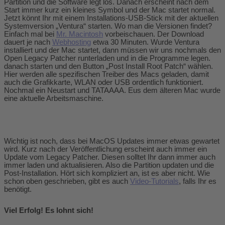
Partition und die Software legt los. Danach erscheint nach dem
Start immer kurz ein kleines Symbol und der Mac startet normal.
Jetzt könnt Ihr mit einem Installations-USB-Stick mit der aktuellen
Systemversion „Ventura“ starten. Wo man die Versionen findet?
Einfach mal bei
Mr. Macintosh
vorbeischauen. Der Download
dauert je nach
Webhosting
etwa 30 Minuten. Wurde Ventura
installiert und der Mac startet, dann müssen wir uns nochmals den
Open Legacy Patcher runterladen und in die Programme legen.
danach starten und den Button „Post Install Root Patch“ wählen.
Hier werden alle spezifischen Treiber des Macs geladen, damit
auch die Grafikkarte, WLAN oder USB ordentlich funktioniert.
Nochmal ein Neustart und TATAAAA. Eus dem älteren Mac wurde
eine aktuelle Arbeitsmaschine.
Wichtig ist noch, dass bei MacOS Updates immer etwas gewartet
wird. Kurz nach der Veröffentlichung erscheint auch immer ein
Update vom Legacy Patcher. Diesen solltet Ihr dann immer auch
immer laden und aktualisieren. Also die Partition updaten und die
Post-Installation. Hört sich kompliziert an, ist es aber nicht. Wie
schon oben geschrieben, gibt es auch
Video-Tutorials
, falls Ihr es
benötigt.
Viel Erfolg! Es lohnt sich!