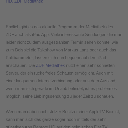
HD
,
ZDF Mediathek
iPad
App
Endlich gibt es das aktuelle Programm der Mediathek des
ZDF auch als iPad App. Viele interessante Sendungen die man
leider nicht zu dem ausgestrahlten Termin sehen konnte, wie
zum Beispiel die Talkshow von Markus Lanz oder auch das
Politbarometer, lassen sich nun bequem auf dem iPad
anschauen. Die
ZDF Mediathek
nutzt einen sehr schnellen
Server, der ein ruckelfreies Schauen ermöglicht. Auch mit
einer langsamen Internetverbindung oder aus dem Ausland,
wenn man sich gerade im Urlaub befindet, ist es problemlos
möglich, seine Lieblingssendung zu jeder Zeit zu schauen.
Wenn man dabei noch stolzer Besitzer einer AppleTV Box ist,
kann man sich das ganze sogar noch mittels der sehr
günstigen App Remote HD auf den heimischen Flat TV