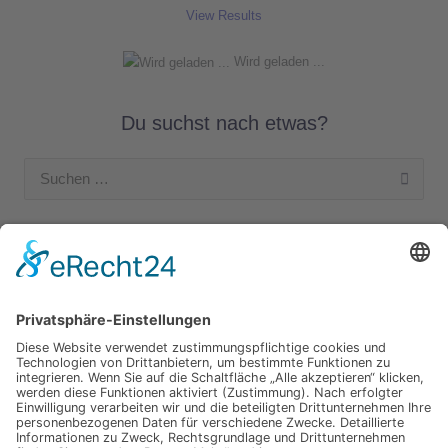
View Results
Wird geladen ...
Du suchst nach etwas?
Suchen
nach:
Unsere Kategorien
Apple Hardware
Apple Intern
Apple Software
Nützliches Apple Zubehör
Gut zu wissen
iPad und iPod
iPhone