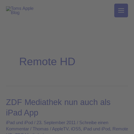
Zum
Inhalt
springen
Remote HD
ZDF Mediathek nun auch als
ZDF
Mediathek
iPad App
nun
iPad und iPod
/
23. September 2011
/
Schreibe einen
auch
Kommentar
/
Thomas
/
AppleTV
,
iOS5
,
iPad und iPod
,
Remote
als