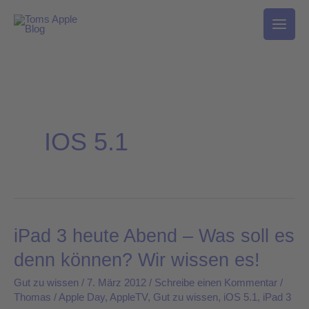
Zum
Inhalt
springen
IOS 5.1
iPad 3 heute Abend – Was soll es
iPad
3
denn können? Wir wissen es!
heute
Gut zu wissen
/
7. März 2012
/
Schreibe einen Kommentar
/
Abend
Thomas
/
Apple Day
,
AppleTV
,
Gut zu wissen
,
iOS 5.1
,
iPad 3
–