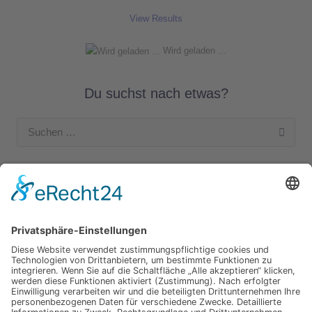
View Results
Wird geladen ...
Du suchst nach etwas?
Suchen
nach:
Unsere Kategorien
Apple Hardware
Apple Intern
Apple Software
Nützliches Apple Zubehör
Gut zu wissen
iPad und iPod
iPhone