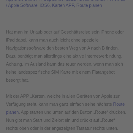
/
Apple Software
,
iOS6
,
Karten APP
,
Route planen
Urlaub
oder
auf
Geschäftsreisen
Hat man im Urlaub oder auf Geschäftsreise sein iPhone oder
die
iPad dabei, kann man auch leicht ohne spezielle
Route
Navigationssoftware den besten Weg von A nach B finden.
planen
Dazu benötigt man allerdings eine aktive Internetverbindung.
Achtung, im Ausland kann das teuer werden, wenn man sich
keine landespezifische SIM Karte mit einem Flatangebot
besorgt hat.
Mit der APP „Karten, welche in allen Geräten von Apple zur
Verfügung steht, kann man ganz einfach seine nächste
Route
planen
. App starten und unten auf den Button „Route“ drücken.
Nun gibt man Start und Zielort ein und drückt auf „Route“
rechts oben oder in der angezeigten Tastatur rechts unten.