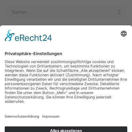
Suchen
nach:
Unsere Kategorien
Apple Hardware
Apple Intern
Apple Software
Nützliches Apple Zubehör
Gut zu wissen
iPad und iPod
iPhone
OSX
Wir testen