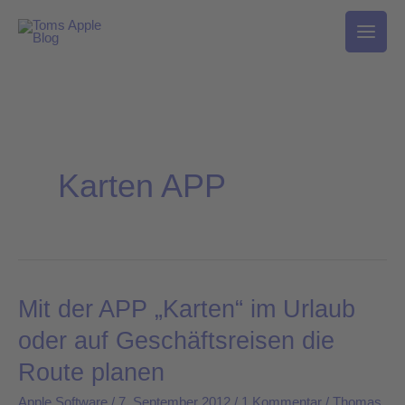
Zum
Inhalt
springen
Karten APP
Mit der APP „Karten“ im Urlaub
Mit
der
oder auf Geschäftsreisen die
APP
Route planen
„Karten“
im
Apple Software
/
7. September 2012
/
1 Kommentar
/
Thomas