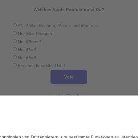
Welches Apple Produkt nutzt Du?
Alles! Mac Rechner, iPhone und iPad etc.
Nur Mac Rechner!
Nur iPhone!
Nur iPad!
Nur iPod!
Bin noch kein Mac User!
View Results
Wird geladen ...