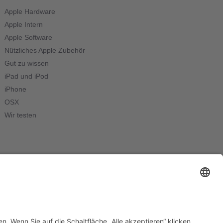
Apple Hardware
Apple Intern
Apple Software
Nützliches Apple Zubehör
Gut zu wissen
iPad und iPod
iPhone
OSX
Wir testen