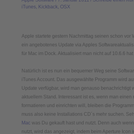
für
iTunes
,
Kickback
,
OSX
Mac
–
Wird
der
Apple startete gestern Nachmittag seinen schon vo
Mac
ein angebotenes Update via Apples Softwareaktualis
User
für Mac im Dock. Aktualisiert man nicht auf 10.6.6 ha
weiter
durchleuchtet?
Natürlich ist es nun ein bequemer Weg seine Softwa
iTunes Account. Das ausgewählte Programm wird automa
Update verfügbar, wird man genauso benachrichtigt w
aktuellem Stand. Interessant ist es, wenn man einen
formatieren und einrichten will, bleiben die Program
muss also keine Installations CD´s mehr suchen. Se
Mac
was Du gekauft hast und nutzt. Denn auch wenn 
nutzt, wird das angezeigt, indem beim Aperture Icon im