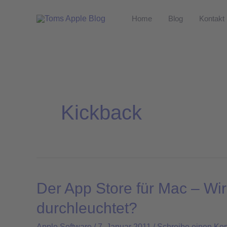
Zum
Home
Blog
Kontakt
Inhalt
springen
Kickback
Der App Store für Mac – Wi
Der
App
durchleuchtet?
Store
Apple Software
/
7. Januar 2011
/
Schreibe einen Ko