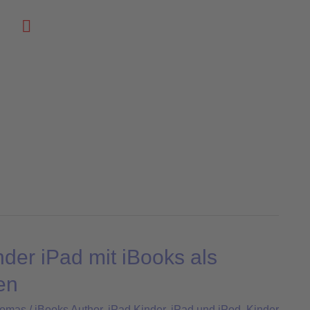
Suchen
nder iPad mit iBooks als
en
homas
/
iBooks Author
,
iPad Kinder
,
iPad und iPod
,
Kinder