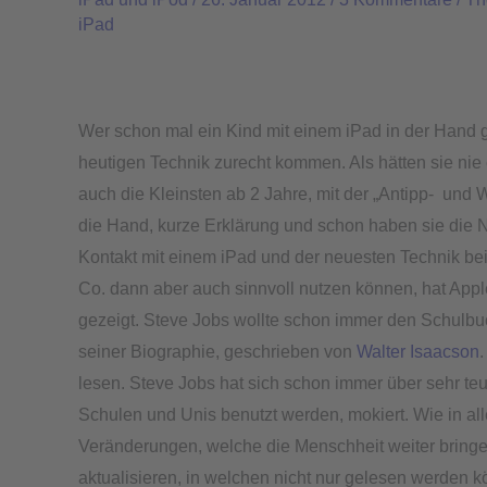
Schule
iPad
–
Wie
Kinder
iPad
Wer schon mal ein Kind mit einem iPad in der Hand g
mit
heutigen Technik zurecht kommen. Als hätten sie nie
iBooks
auch die Kleinsten ab 2 Jahre, mit der „Antipp- und
als
die Hand, kurze Erklärung und schon haben sie die Na
interaktives
Kontakt mit einem iPad und der neuesten Technik b
Schulbuch
Co. dann aber auch sinnvoll nutzen können, hat Apple
nutzen
gezeigt. Steve Jobs wollte schon immer den Schulbuc
seiner Biographie, geschrieben von
Walter Isaacson
lesen. Steve Jobs hat sich schon immer über sehr teu
Schulen und Unis benutzt werden, mokiert. Wie in a
Veränderungen, welche die Menschheit weiter bringe
aktualisieren, in welchen nicht nur gelesen werden k