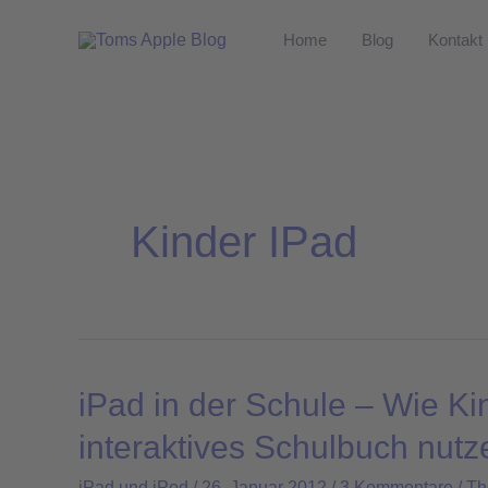
Zum
Home
Blog
Kontakt
Inhalt
springen
Kinder IPad
iPad in der Schule – Wie Ki
iPad
in
interaktives Schulbuch nutz
der
iPad und iPod
/
26. Januar 2012
/
3 Kommentare
/
T