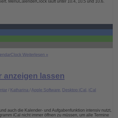
ert. MenuCalenderClock läuft unter 10.4, 10.5 und 10.6.
lendarClock
Weiterlesen »
r anzeigen lassen
ntar
/
Katharina
/
Apple Software
,
Desktop iCal
,
iCal
nd auch die Kalender- und Aufgabenfunktion intensiv nutzt,
gramm iCal nicht immer öffnen zu müssen, um alle Termine