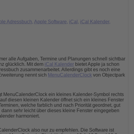
ple Adressbuch
,
Apple Software
,
iCal
,
iCal Kalender
,
mmer alle Aufgaben, Termine und Planungen schnell sichtbar
anz glücklich. Mit dem
iCal Kalender
bietet Apple ja schon
ressbuch zusammenarbeitet. Allerdings gibt es noch eine
 Erweiterung nennt sich
MenuCalenderClock
von Objectpark
gt MenuCalenderClock ein kleines Kalender-Symbol rechts
auf diesen kleinen Kalender öffnet sich ein kleines Fenster
erminen, welche farblich und nach Priorität geordnet, gut
dann sehr leicht über dieses kleine Fenster eingegeben
lender harmoniert.
CalenderClock also nur zu empfehlen. Die Software ist