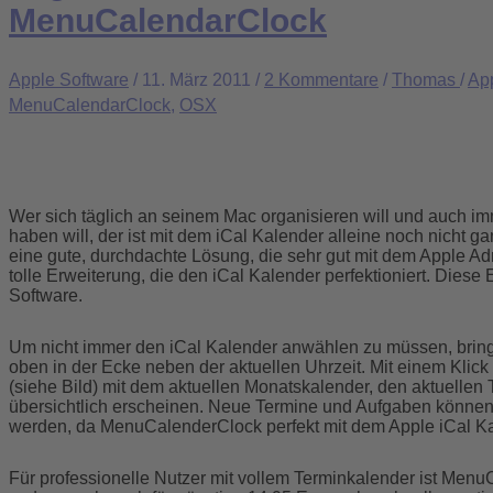
MenuCalendarClock
Apple Software
/
11. März 2011
/
2 Kommentare
/
Thomas
/
Ap
MenuCalendarClock
,
OSX
Wer sich täglich an seinem Mac organisieren will und auch i
haben will, der ist mit dem iCal Kalender alleine noch nicht g
eine gute, durchdachte Lösung, die sehr gut mit dem Apple Ad
tolle Erweiterung, die den iCal Kalender perfektioniert. Diese
Software.
Um nicht immer den iCal Kalender anwählen zu müssen, brin
oben in der Ecke neben der aktuellen Uhrzeit. Mit einem Klick 
(siehe Bild) mit dem aktuellen Monatskalender, den aktuellen T
übersichtlich erscheinen. Neue Termine und Aufgaben können 
werden, da MenuCalenderClock perfekt mit dem Apple iCal Ka
Für professionelle Nutzer mit vollem Terminkalender ist Menu