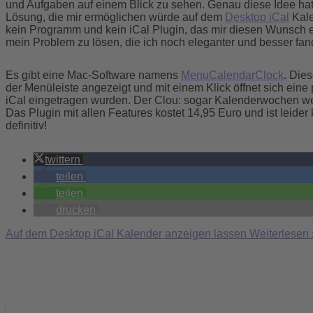
und Aufgaben auf einem Blick zu sehen. Genau diese Idee hatt
Lösung, die mir ermöglichen würde auf dem
Desktop iCal
Kale
kein Programm und kein iCal Plugin, das mir diesen Wunsch er
mein Problem zu lösen, die ich noch eleganter und besser fan
Es gibt eine Mac-Software namens
MenuCalendarClock
. Die
der Menüleiste angezeigt und mit einem Klick öffnet sich eine
iCal eingetragen wurden. Der Clou: sogar Kalenderwochen werd
Das Plugin mit allen Features kostet 14,95 Euro und ist leide
definitiv!
twittern
teilen
teilen
drucken
Auf dem Desktop iCal Kalender anzeigen lassen
Weiterlesen 