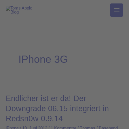
Zum
Inhalt
springen
IPhone 3G
Endlicher ist er da! Der
Endlicher
ist
Downgrade 06.15 integriert in
er
Redsn0w 0.9.14
da!
Der
iPhone
/
19. Juni 2012
/
1 Kommentar
/
Thomas
/
Baseband