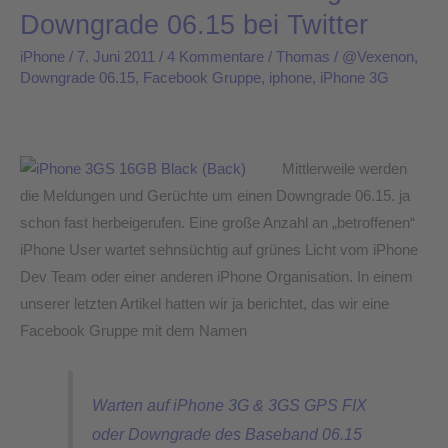
Hinweis
Downgrade 06.15 bei Twitter
für
iPhone
/
7. Juni 2011
/
4 Kommentare
/
Thomas
/
@Vexenon
,
ein
Downgrade 06.15
,
Facebook Gruppe
,
iphone
,
iPhone 3G
mögliches
Downgrade
06.15
Mittlerweile werden
bei
die Meldungen und Gerüchte um einen Downgrade 06.15. ja
Twitter
schon fast herbeigerufen. Eine große Anzahl an „betroffenen“
iPhone User wartet sehnsüchtig auf grünes Licht vom iPhone
Dev Team oder einer anderen iPhone Organisation. In einem
unserer letzten Artikel hatten wir ja berichtet, das wir eine
Facebook Gruppe mit dem Namen
Warten auf iPhone 3G & 3GS GPS FIX
oder Downgrade des Baseband 06.15