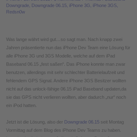
Downgrade
,
Downgrade 06.15
,
iPhone 3G
,
iPhone 3GS
,
Downgrade
Redsn0w
06.15
integriert
in
Was lange währt wird gut…so sagt man. Nach knapp zwei
Redsn0w
Jahren präsentierte nun das iPhone Dev Team eine Lösung für
0.9.14
alle iPhone 3G und 3GS Modelle, welche auf dem iPad
Baseband 06.15 „fest saßen“. Das iPhone konnte man zwar
benutzen, allerdings mit sehr schlechter Batterielaufzeit und
fehlendem GPS Signal. Andere iPhone 3GS Besitzer wollten
nicht auf das unlock-fähige 06.15 iPad Baseband updaten,da
sie das GPS nicht verlieren wollten, aber dadurch „nur“ noch
ein iPod hatten.
Jetzt ist die Lösung, also der
Downgrade 06.15
seit Montag
Vormittag auf dem Blog des iPhone Dev Teams zu haben.