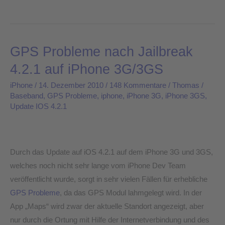
GPS Probleme nach Jailbreak
GPS
Probleme
4.2.1 auf iPhone 3G/3GS
nach
iPhone
/
14. Dezember 2010
/
148 Kommentare
/
Thomas
/
Jailbreak
Baseband
,
GPS Probleme
,
iphone
,
iPhone 3G
,
iPhone 3GS
,
4.2.1
Update IOS 4.2.1
auf
iPhone
3G/3GS
Durch das Update auf iOS 4.2.1 auf dem iPhone 3G und 3GS,
welches noch nicht sehr lange vom iPhone Dev Team
veröffentlicht wurde, sorgt in sehr vielen Fällen für erhebliche
GPS Probleme
, da das GPS Modul lahmgelegt wird. In der
App „Maps“ wird zwar der aktuelle Standort angezeigt, aber
nur durch die Ortung mit Hilfe der Internetverbindung und des