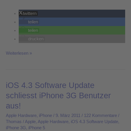
twittern
teilen
teilen
drucken
Weiterlesen »
iOS 4.3 Software Update
iOS
4.3
schliesst iPhone 3G Benutzer
Software
aus!
Update
schliesst
Apple Hardware
,
iPhone
/
9. März 2011
/
122 Kommentare
/
Thomas
/
Apple
,
Apple Hardware
,
iOS 4.3 Software Update
,
iPhone
iPhone 3G
,
iPhone 5