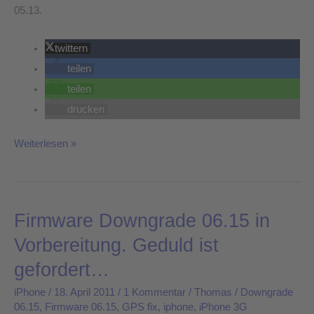
05.13.
twittern
teilen
teilen
drucken
Weiterlesen »
Firmware Downgrade 06.15 in
Firmware
Downgrade
Vorbereitung. Geduld ist
06.15
gefordert…
in
Vorbereitung.
iPhone
/
18. April 2011
/
1 Kommentar
/
Thomas
/
Downgrade
06.15
,
Firmware 06.15
,
GPS fix
,
iphone
,
iPhone 3G
Geduld