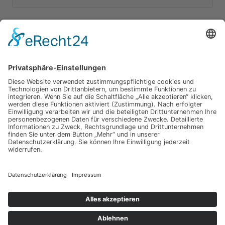
nach:
Unsere Kategorien
Apple Hardware
Apple Intern
Apple Software
Nützliches Apple Zubehör
Gut zu wissen
iPad und iPod
iPhone
OSX
Wir testen
Copyright © 2026 Toms Apple Blog