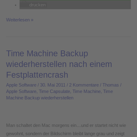
drucken
Weiterlesen »
Time Machine Backup
Time
Machine
wiederherstellen nach einem
Backup
Festplattencrash
wiederherstellen
nach
Apple Software
/
30. Mai 2011
/
2 Kommentare
/
Thomas
/
Apple Software
,
Time Capsulate
,
Time Machine
,
Time
einem
Machine Backup wiederherstellen
Festplattencrash
Man schaltet den Mac morgens ein…und er startet nicht wie
gewohnt, sondern der Bildschirm bleibt lange grau und zeigt