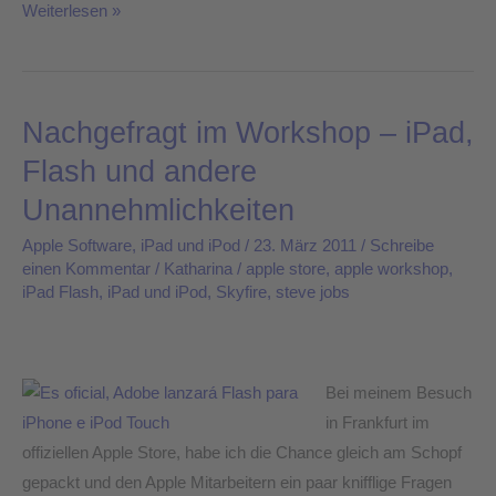
Weiterlesen »
Nachgefragt im Workshop – iPad,
Nachgefragt
Nachgefragt
im
im
Flash und andere
Workshop
Workshop
Unannehmlichkeiten
–
–
iPad,
iPad,
Apple Software
,
iPad und iPod
/
23. März 2011
/
Schreibe
einen Kommentar
/
Katharina
/
apple store
,
apple workshop
,
Flash
Flash
iPad Flash
,
iPad und iPod
,
Skyfire
,
steve jobs
und
und
andere
andere
Unannehmlichkeiten
Unannehmlichkeiten
Bei meinem Besuch
in Frankfurt im
offiziellen Apple Store, habe ich die Chance gleich am Schopf
gepackt und den Apple Mitarbeitern ein paar knifflige Fragen