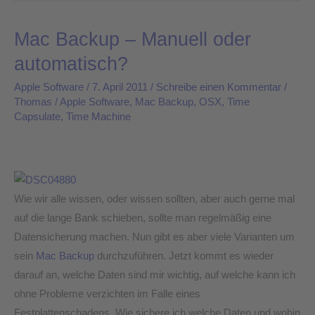
Mac Backup – Manuell oder
Mac
Backup
automatisch?
–
Apple Software
/
7. April 2011
/
Schreibe einen Kommentar
/
Manuell
Thomas
/
Apple Software
,
Mac Backup
,
OSX
,
Time
oder
Capsulate
,
Time Machine
automatisch?
Wie wir alle wissen, oder wissen sollten, aber auch gerne mal
auf die lange Bank schieben, sollte man regelmäßig eine
Datensicherung machen. Nun gibt es aber viele Varianten um
sein
Mac Backup
durchzuführen. Jetzt kommt es wieder
darauf an, welche Daten sind mir wichtig, auf welche kann ich
ohne Probleme verzichten im Falle eines
Festplattenschadens. Wie sichere ich welche Daten und wohin