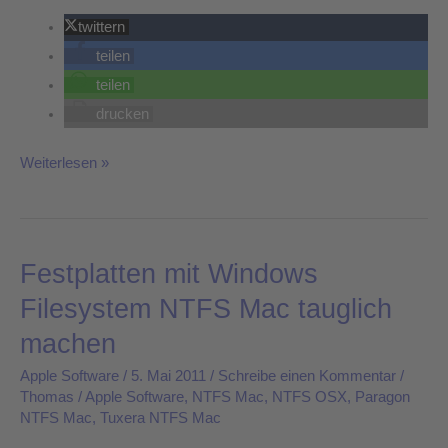
twittern
teilen
teilen
drucken
Weiterlesen »
Festplatten mit Windows
Festplatten
mit
Filesystem NTFS Mac tauglich
Windows
machen
Filesystem
NTFS
Apple Software
/
5. Mai 2011
/
Schreibe einen Kommentar
/
Thomas
/
Apple Software
,
NTFS Mac
,
NTFS OSX
,
Paragon
Mac
NTFS Mac
,
Tuxera NTFS Mac
tauglich