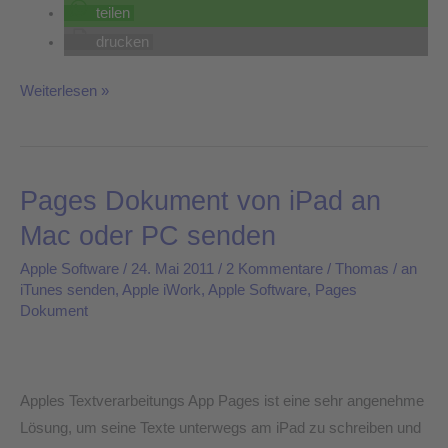
teilen
drucken
Weiterlesen »
Pages Dokument von iPad an
Pages
Dokument
Mac oder PC senden
von
Apple Software
/
24. Mai 2011
/
2 Kommentare
/
Thomas
/
an
iPad
iTunes senden
,
Apple iWork
,
Apple Software
,
Pages
an
Dokument
Mac
oder
PC
Apples Textverarbeitungs App Pages ist eine sehr angenehme
senden
Lösung, um seine Texte unterwegs am iPad zu schreiben und