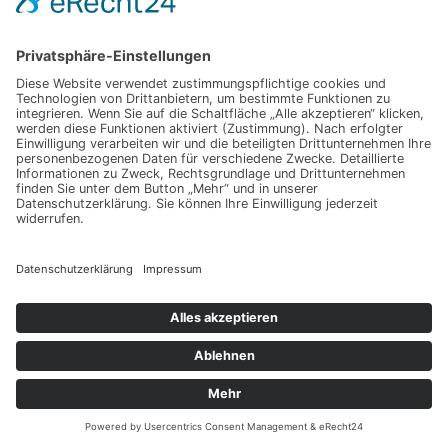
Seiten
Impressum
Datenschutz
Bist Du Apple User?
Welches Apple Produkt nutzt Du?
Alles! Mac Rechner, iPhone und iPad etc.
Nur Mac Rechner!
Nur iPhone!
Nur iPad!