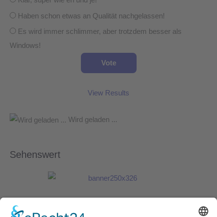
Klar, super wie eh und je!
Haben schon etwas an Qualität nachgelassen!
Es wird immer schlimmer, aber trotzdem besser als
Windows!
View Results
Wird geladen ...
Sehenswert