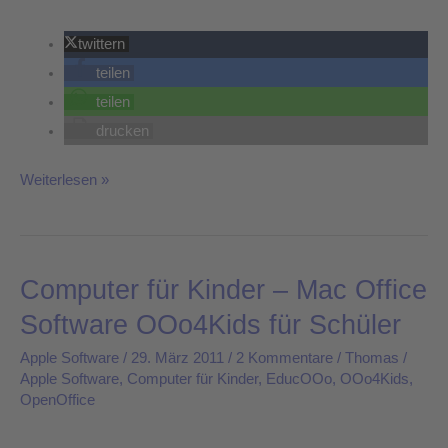
twittern
teilen
teilen
drucken
Weiterlesen »
Computer für Kinder – Mac Office
Computer
für
Software OOo4Kids für Schüler
Kinder
Apple Software
/
29. März 2011
/
2 Kommentare
/
Thomas
/
–
Apple Software
,
Computer für Kinder
,
EducOOo
,
OOo4Kids
,
Mac
OpenOffice
Office
Software