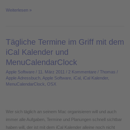
Weiterlesen »
Tägliche Termine im Griff mit dem
Tägliche
Termine
iCal Kalender und
im
MenuCalendarClock
Griff
mit
Apple Software
/
11. März 2011
/
2 Kommentare
/
Thomas
/
Apple Adressbuch
,
Apple Software
,
iCal
,
iCal Kalender
,
dem
MenuCalendarClock
,
OSX
iCal
Kalender
und
MenuCalendarClock
Wer sich täglich an seinem Mac organisieren will und auch
immer alle Aufgaben, Termine und Planungen schnell sichtbar
haben will, der ist mit dem iCal Kalender alleine noch nicht