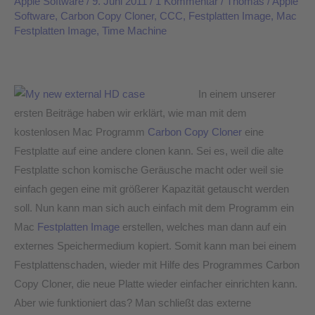
Apple Software
/
9. Juni 2011
/
1 Kommentar
/
Thomas
/
Apple
Cloner
Software
,
Carbon Copy Cloner
,
CCC
,
Festplatten Image
,
Mac
Mac
Festplatten Image
,
Time Machine
Festplatten
Image
erstellen
In einem unserer
ersten Beiträge haben wir erklärt, wie man mit dem
kostenlosen Mac Programm
Carbon Copy Cloner
eine
Festplatte auf eine andere clonen kann. Sei es, weil die alte
Festplatte schon komische Geräusche macht oder weil sie
einfach gegen eine mit größerer Kapazität getauscht werden
soll. Nun kann man sich auch einfach mit dem Programm ein
Mac
Festplatten Image
erstellen, welches man dann auf ein
externes Speichermedium kopiert. Somit kann man bei einem
Festplattenschaden, wieder mit Hilfe des Programmes Carbon
Copy Cloner, die neue Platte wieder einfacher einrichten kann.
Aber wie funktioniert das? Man schließt das externe